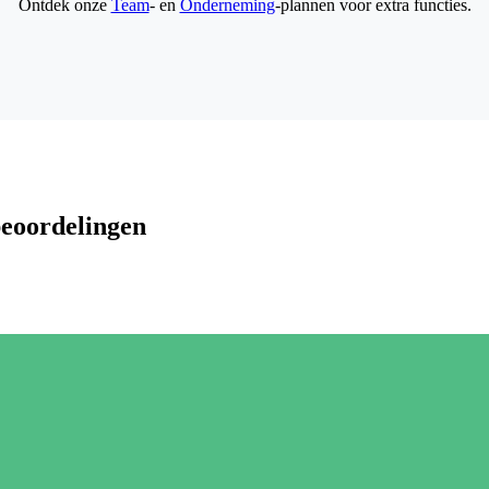
Ontdek onze
Team
- en
Onderneming
-plannen voor extra functies.
beoordelingen