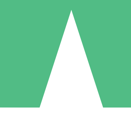
Individuele Creditpakketten
l per gebruik met downloadtegoeden. Geen maandelijkse verplichting ve
1 Downloaden
5 Downloaden
10 Downloaden
10
15
20
US$
00
US$
00
US$
00