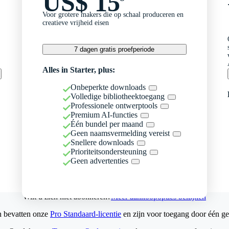
US$ 15
Voor grotere makers die op schaal produceren en
creatieve vrijheid eisen
7 dagen gratis proefperiode
Alles in Starter, plus:
Onbeperkte downloads
Volledige bibliotheektoegang
Professionele ontwerptools
Premium AI-functies
Één bundel per maand
Geen naamsvermelding vereist
Snellere downloads
Prioriteitsondersteuning
Geen advertenties
Wilt u zich niet abonneren?
Meer aankoopopties bekijken
n bevatten onze
Pro Standaard-licentie
en zijn voor toegang door één ge