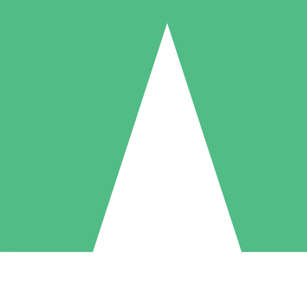
Individuele Creditpakketten
l per gebruik met downloadtegoeden. Geen maandelijkse verplichting ve
1 Downloaden
5 Downloaden
10 Downloaden
10
15
20
US$
00
US$
00
US$
00