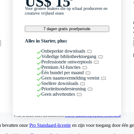
US$ 15
Voor grotere makers die op schaal produceren en
creatieve vrijheid eisen
7 dagen gratis proefperiode
Alles in Starter, plus:
Onbeperkte downloads
Volledige bibliotheektoegang
Professionele ontwerptools
Premium AI-functies
Één bundel per maand
Geen naamsvermelding vereist
Snellere downloads
Prioriteitsondersteuning
Geen advertenties
Wilt u zich niet abonneren?
Meer aankoopopties bekijken
n bevatten onze
Pro Standaard-licentie
en zijn voor toegang door één ge