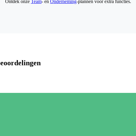
Ontdek onze
Team
- en
Onderneming
-plannen voor extra functies.
beoordelingen