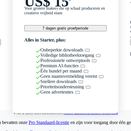
US$ 15
Voor grotere makers die op schaal produceren en
creatieve vrijheid eisen
7 dagen gratis proefperiode
Alles in Starter, plus:
Onbeperkte downloads
Volledige bibliotheektoegang
Professionele ontwerptools
Premium AI-functies
Één bundel per maand
Geen naamsvermelding vereist
Snellere downloads
Prioriteitsondersteuning
Geen advertenties
Wilt u zich niet abonneren?
Meer aankoopopties bekijken
n bevatten onze
Pro Standaard-licentie
en zijn voor toegang door één ge