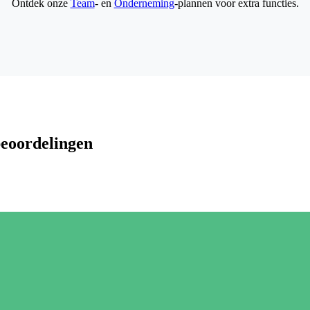
Ontdek onze
Team
- en
Onderneming
-plannen voor extra functies.
beoordelingen