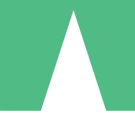
Individuele Creditpakketten
l per gebruik met downloadtegoeden. Geen maandelijkse verplichting ve
1 Downloaden
5 Downloaden
10 Downloaden
10
15
20
US$
00
US$
00
US$
00