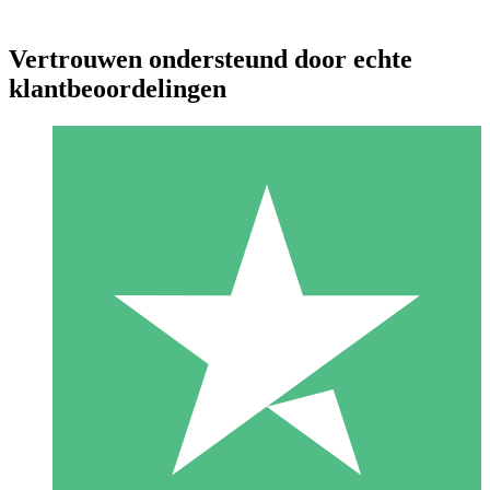
Vertrouwen ondersteund door echte
klantbeoordelingen
Individuele Creditpakketten
Betaal per gebruik met downloadtegoeden. Geen maandelijkse
verplichting vereist.
1 Downloaden
10
US$
00