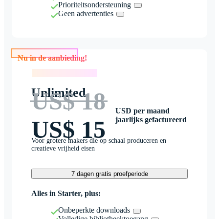
Prioriteitsondersteuning
Geen advertenties
Nu in de aanbieding!
Nu in de aanbieding!
Unlimited
US$ 18
USD per maand
jaarlijks gefactureerd
US$ 15
Voor grotere makers die op schaal produceren en
creatieve vrijheid eisen
7 dagen gratis proefperiode
Alles in Starter, plus:
Onbeperkte downloads
Volledige bibliotheektoegang