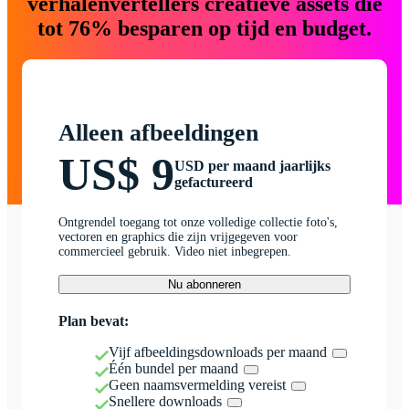
verhalenvertellers creatieve assets die
tot 76% besparen op tijd en budget.
Alleen afbeeldingen
US$ 9
USD per maand jaarlijks
gefactureerd
Ontgrendel toegang tot onze volledige collectie foto's,
vectoren en graphics die zijn vrijgegeven voor
commercieel gebruik. Video niet inbegrepen.
Nu abonneren
Plan bevat:
Vijf afbeeldingsdownloads per maand
Één bundel per maand
Geen naamsvermelding vereist
Snellere downloads