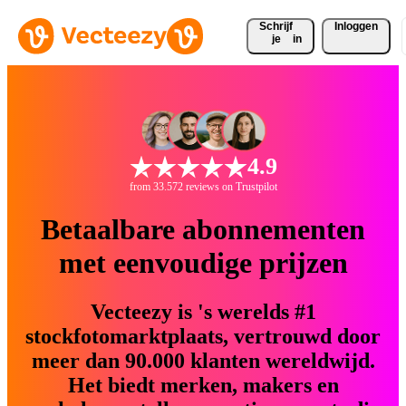
Schrijf 
Inloggen
je
in
4.9
from 33.572 reviews on Trustpilot
Betaalbare abonnementen
met eenvoudige prijzen
Vecteezy is 's werelds #1
stockfotomarktplaats, vertrouwd door
meer dan 90.000 klanten wereldwijd.
Het biedt merken, makers en