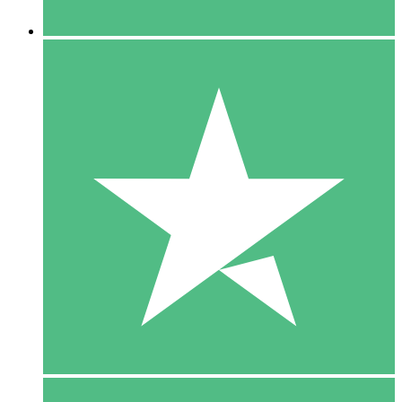
5 Downloaden
15
US$
00
10 Downloaden
20
US$
00