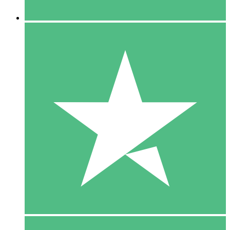
5 Downloaden
15
US$
00
10 Downloaden
20
US$
00