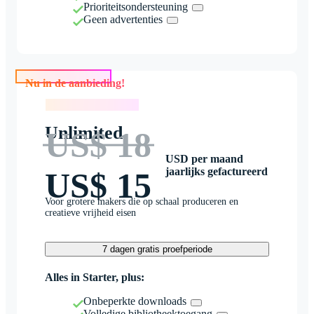
Prioriteitsondersteuning
Geen advertenties
Nu in de aanbieding!
Nu in de aanbieding!
Unlimited
US$ 18
USD per maand
jaarlijks gefactureerd
US$ 15
Voor grotere makers die op schaal produceren en
creatieve vrijheid eisen
7 dagen gratis proefperiode
Alles in Starter, plus:
Onbeperkte downloads
Volledige bibliotheektoegang