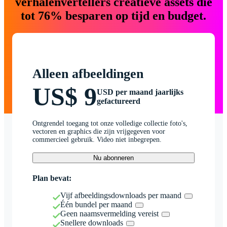
verhalenvertellers creatieve assets die
tot 76% besparen op tijd en budget.
Alleen afbeeldingen
US$ 9
USD per maand jaarlijks
gefactureerd
Ontgrendel toegang tot onze volledige collectie foto's,
vectoren en graphics die zijn vrijgegeven voor
commercieel gebruik. Video niet inbegrepen.
Nu abonneren
Plan bevat:
Vijf afbeeldingsdownloads per maand
Één bundel per maand
Geen naamsvermelding vereist
Snellere downloads