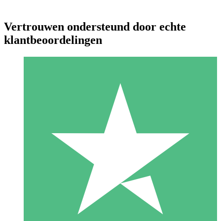
Vertrouwen ondersteund door echte
klantbeoordelingen
Individuele Creditpakketten
Betaal per gebruik met downloadtegoeden. Geen maandelijkse
verplichting vereist.
1 Downloaden
10
US$
00