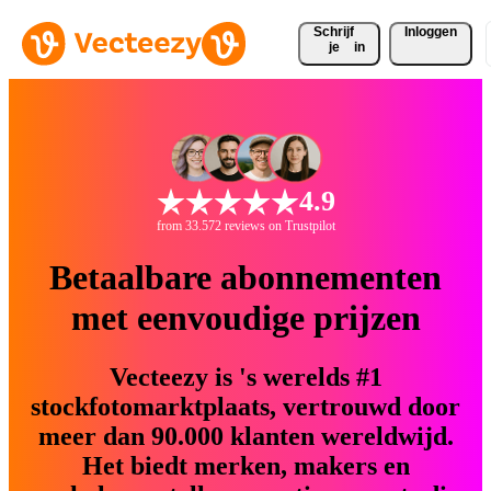
Schrijf 
Inloggen
je
in
4.9
from 33.572 reviews on Trustpilot
Betaalbare abonnementen
met eenvoudige prijzen
Vecteezy is 's werelds #1
stockfotomarktplaats, vertrouwd door
meer dan 90.000 klanten wereldwijd.
Het biedt merken, makers en