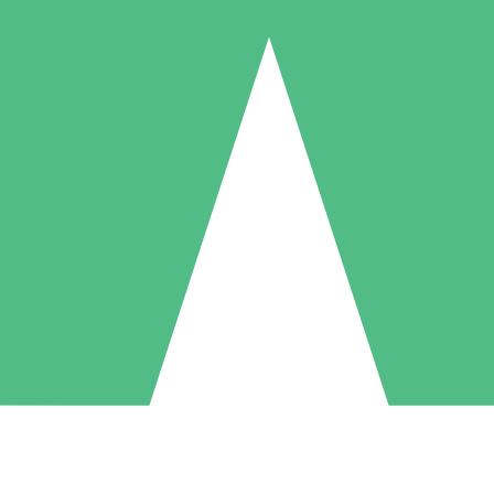
Individuele Creditpakketten
l per gebruik met downloadtegoeden. Geen maandelijkse verplichting ve
1 Downloaden
5 Downloaden
10 Downloaden
10
15
20
US$
00
US$
00
US$
00