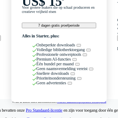
US$ 15
Voor grotere makers die op schaal produceren en
creatieve vrijheid eisen
7 dagen gratis proefperiode
Alles in Starter, plus:
Onbeperkte downloads
Volledige bibliotheektoegang
Professionele ontwerptools
Premium AI-functies
Één bundel per maand
Geen naamsvermelding vereist
Snellere downloads
Prioriteitsondersteuning
Geen advertenties
Wilt u zich niet abonneren?
Meer aankoopopties bekijken
n bevatten onze
Pro Standaard-licentie
en zijn voor toegang door één ge