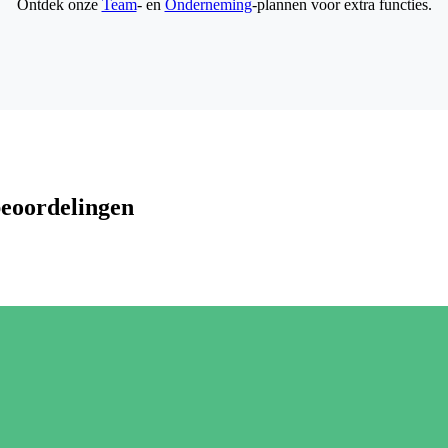
Ontdek onze
Team
- en
Onderneming
-plannen voor extra functies.
beoordelingen