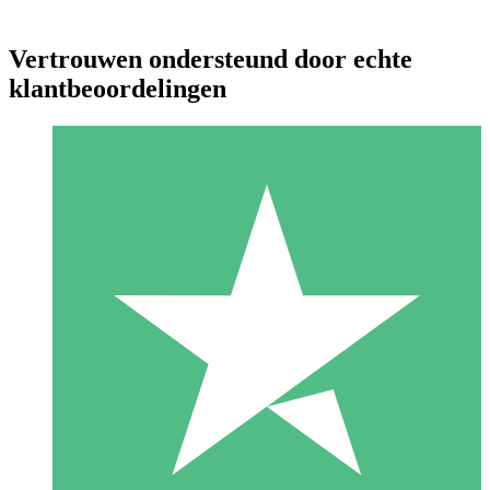
Vertrouwen ondersteund door echte
klantbeoordelingen
Individuele Creditpakketten
Betaal per gebruik met downloadtegoeden. Geen maandelijkse
verplichting vereist.
1 Downloaden
10
US$
00