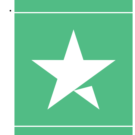
5 Downloaden
15
US$
00
10 Downloaden
20
US$
00