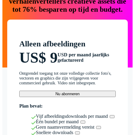
verhalenvertellers creatieve assets die
tot 76% besparen op tijd en budget.
Alleen afbeeldingen
US$ 9
USD per maand jaarlijks
gefactureerd
Ontgrendel toegang tot onze volledige collectie foto's,
vectoren en graphics die zijn vrijgegeven voor
commercieel gebruik. Video niet inbegrepen.
Nu abonneren
Plan bevat:
Vijf afbeeldingsdownloads per maand
Één bundel per maand
Geen naamsvermelding vereist
Snellere downloads