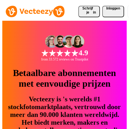
Schrijf 
Inloggen
je
in
4.9
from 33.572 reviews on Trustpilot
Betaalbare abonnementen
met eenvoudige prijzen
Vecteezy is 's werelds #1
stockfotomarktplaats, vertrouwd door
meer dan 90.000 klanten wereldwijd.
Het biedt merken, makers en