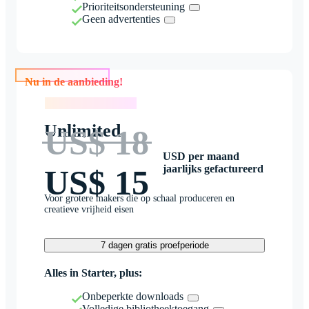
Prioriteitsondersteuning
Geen advertenties
Nu in de aanbieding!
Nu in de aanbieding!
Unlimited
US$ 18
USD per maand
jaarlijks gefactureerd
US$ 15
Voor grotere makers die op schaal produceren en
creatieve vrijheid eisen
7 dagen gratis proefperiode
Alles in Starter, plus:
Onbeperkte downloads
Volledige bibliotheektoegang