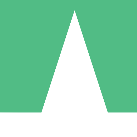
Individuele Creditpakketten
l per gebruik met downloadtegoeden. Geen maandelijkse verplichting ve
1 Downloaden
5 Downloaden
10 Downloaden
10
15
20
US$
00
US$
00
US$
00