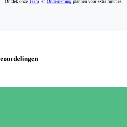
Ontdek onze
Team
- en
Onderneming
-plannen voor extra functies.
beoordelingen