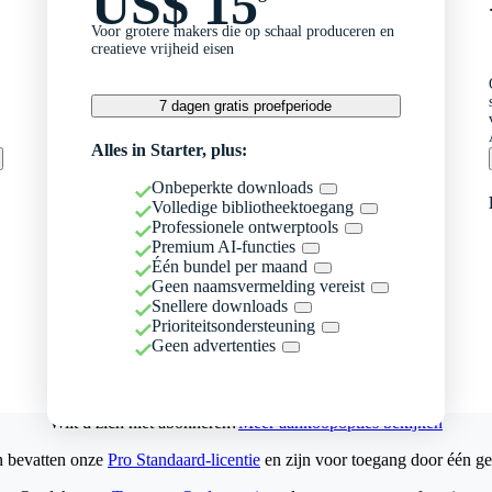
US$ 15
Voor grotere makers die op schaal produceren en
creatieve vrijheid eisen
7 dagen gratis proefperiode
Alles in Starter, plus:
Onbeperkte downloads
Volledige bibliotheektoegang
Professionele ontwerptools
Premium AI-functies
Één bundel per maand
Geen naamsvermelding vereist
Snellere downloads
Prioriteitsondersteuning
Geen advertenties
Wilt u zich niet abonneren?
Meer aankoopopties bekijken
n bevatten onze
Pro Standaard-licentie
en zijn voor toegang door één ge