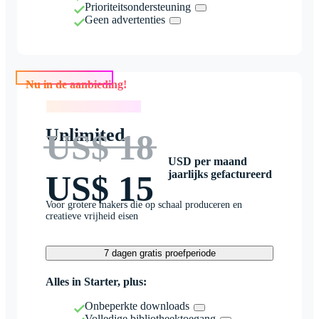
Prioriteitsondersteuning
Geen advertenties
Nu in de aanbieding!
Nu in de aanbieding!
Unlimited
US$ 18
USD per maand
jaarlijks gefactureerd
US$ 15
Voor grotere makers die op schaal produceren en
creatieve vrijheid eisen
7 dagen gratis proefperiode
Alles in Starter, plus:
Onbeperkte downloads
Volledige bibliotheektoegang