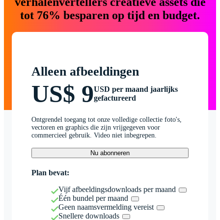
verhalenvertellers creatieve assets die
tot 76% besparen op tijd en budget.
Alleen afbeeldingen
US$ 9
USD per maand jaarlijks
gefactureerd
Ontgrendel toegang tot onze volledige collectie foto's,
vectoren en graphics die zijn vrijgegeven voor
commercieel gebruik. Video niet inbegrepen.
Nu abonneren
Plan bevat:
Vijf afbeeldingsdownloads per maand
Één bundel per maand
Geen naamsvermelding vereist
Snellere downloads