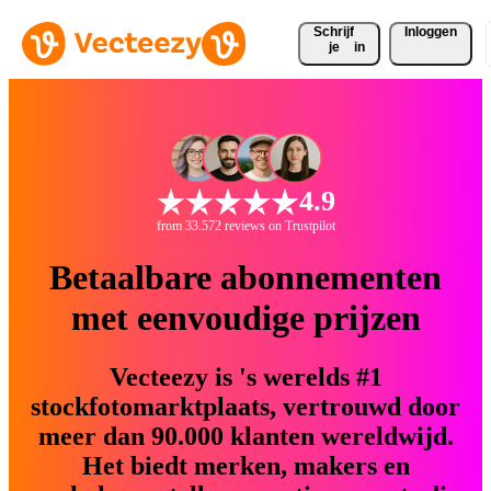
Schrijf 
Inloggen
je
in
4.9
from 33.572 reviews on Trustpilot
Betaalbare abonnementen
met eenvoudige prijzen
Vecteezy is 's werelds #1
stockfotomarktplaats, vertrouwd door
meer dan 90.000 klanten wereldwijd.
Het biedt merken, makers en