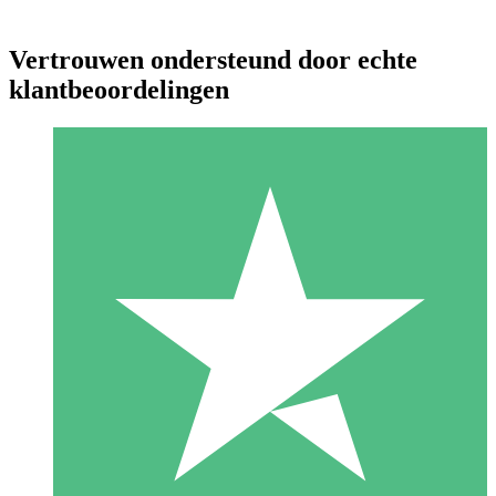
Vertrouwen ondersteund door echte
klantbeoordelingen
Individuele Creditpakketten
Betaal per gebruik met downloadtegoeden. Geen maandelijkse
verplichting vereist.
1 Downloaden
10
US$
00