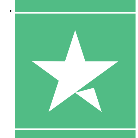
5 Downloaden
15
US$
00
10 Downloaden
20
US$
00