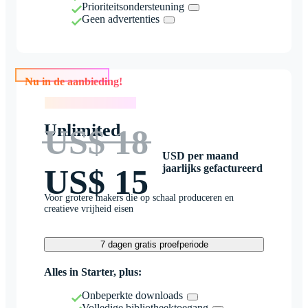
Prioriteitsondersteuning
Geen advertenties
Nu in de aanbieding!
Nu in de aanbieding!
Unlimited
US$ 18
USD per maand
jaarlijks gefactureerd
US$ 15
Voor grotere makers die op schaal produceren en
creatieve vrijheid eisen
7 dagen gratis proefperiode
Alles in Starter, plus:
Onbeperkte downloads
Volledige bibliotheektoegang