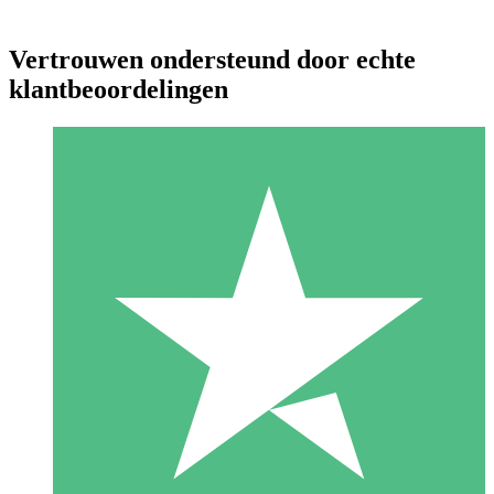
Vertrouwen ondersteund door echte
klantbeoordelingen
Individuele Creditpakketten
Betaal per gebruik met downloadtegoeden. Geen maandelijkse
verplichting vereist.
1 Downloaden
10
US$
00