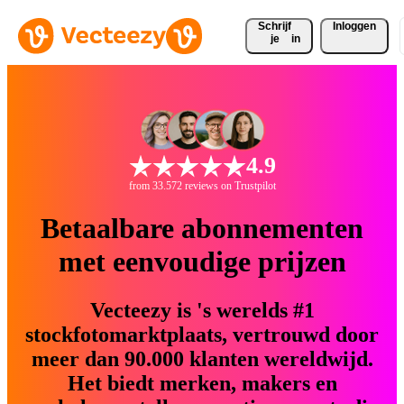
Schrijf 
Inloggen
je
in
4.9
from 33.572 reviews on Trustpilot
Betaalbare abonnementen
met eenvoudige prijzen
Vecteezy is 's werelds #1
stockfotomarktplaats, vertrouwd door
meer dan 90.000 klanten wereldwijd.
Het biedt merken, makers en