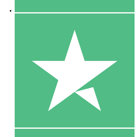
5 Downloaden
15
US$
00
10 Downloaden
20
US$
00