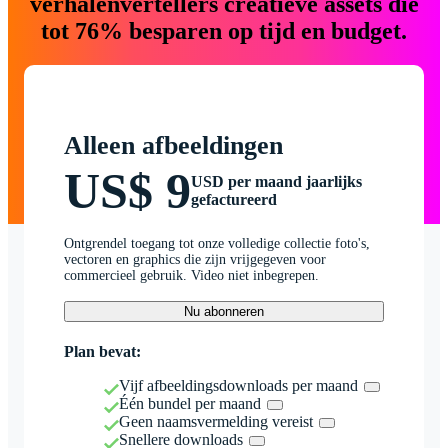
verhalenvertellers creatieve assets die
tot 76% besparen op tijd en budget.
Alleen afbeeldingen
US$ 9
USD per maand jaarlijks
gefactureerd
Ontgrendel toegang tot onze volledige collectie foto's,
vectoren en graphics die zijn vrijgegeven voor
commercieel gebruik. Video niet inbegrepen.
Nu abonneren
Plan bevat:
Vijf afbeeldingsdownloads per maand
Één bundel per maand
Geen naamsvermelding vereist
Snellere downloads