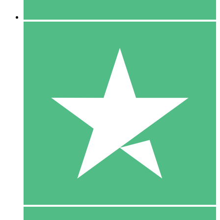
5 Downloaden
15
US$
00
10 Downloaden
20
US$
00