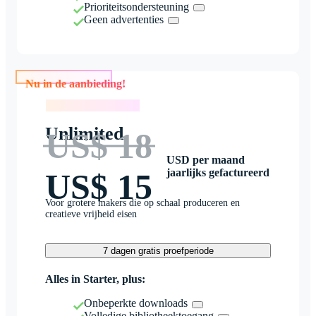
Prioriteitsondersteuning
Geen advertenties
Nu in de aanbieding!
Nu in de aanbieding!
Unlimited
US$ 18
USD per maand
jaarlijks gefactureerd
US$ 15
Voor grotere makers die op schaal produceren en
creatieve vrijheid eisen
7 dagen gratis proefperiode
Alles in Starter, plus:
Onbeperkte downloads
Volledige bibliotheektoegang