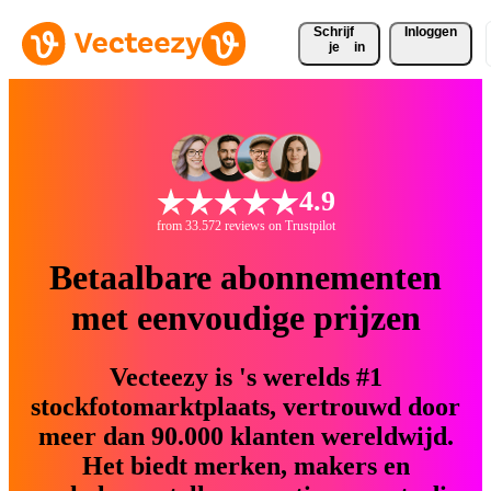
Schrijf 
Inloggen
je
in
4.9
from 33.572 reviews on Trustpilot
Betaalbare abonnementen
met eenvoudige prijzen
Vecteezy is 's werelds #1
stockfotomarktplaats, vertrouwd door
meer dan 90.000 klanten wereldwijd.
Het biedt merken, makers en