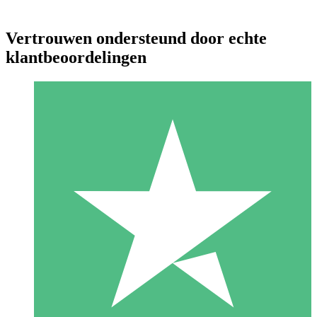
Vertrouwen ondersteund door echte
klantbeoordelingen
Individuele Creditpakketten
Betaal per gebruik met downloadtegoeden. Geen maandelijkse
verplichting vereist.
1 Downloaden
10
US$
00