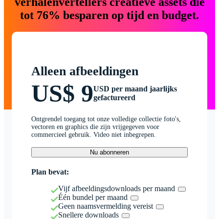
verhalenvertellers creatieve assets die
tot 76% besparen op tijd en budget.
Alleen afbeeldingen
US$ 9
USD per maand jaarlijks
gefactureerd
Ontgrendel toegang tot onze volledige collectie foto's,
vectoren en graphics die zijn vrijgegeven voor
commercieel gebruik. Video niet inbegrepen.
Nu abonneren
Plan bevat:
Vijf afbeeldingsdownloads per maand
Één bundel per maand
Geen naamsvermelding vereist
Snellere downloads