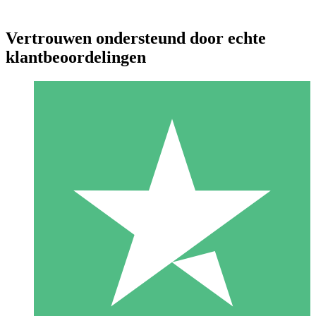
Vertrouwen ondersteund door echte
klantbeoordelingen
Individuele Creditpakketten
Betaal per gebruik met downloadtegoeden. Geen maandelijkse
verplichting vereist.
1 Downloaden
10
US$
00