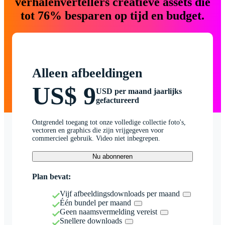
verhalenvertellers creatieve assets die
tot 76% besparen op tijd en budget.
Alleen afbeeldingen
US$ 9
USD per maand jaarlijks
gefactureerd
Ontgrendel toegang tot onze volledige collectie foto's,
vectoren en graphics die zijn vrijgegeven voor
commercieel gebruik. Video niet inbegrepen.
Nu abonneren
Plan bevat:
Vijf afbeeldingsdownloads per maand
Één bundel per maand
Geen naamsvermelding vereist
Snellere downloads