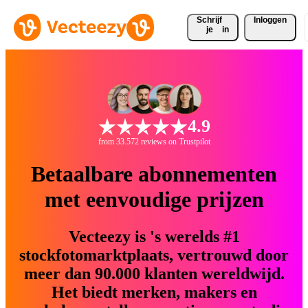
Schrijf 
Inloggen
je
in
4.9
from 33.572 reviews on Trustpilot
Betaalbare abonnementen
met eenvoudige prijzen
Vecteezy is 's werelds #1
stockfotomarktplaats, vertrouwd door
meer dan 90.000 klanten wereldwijd.
Het biedt merken, makers en