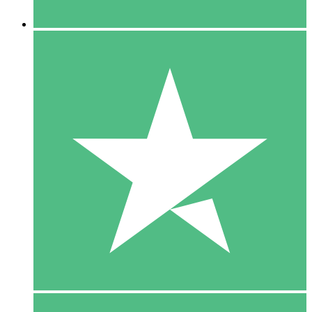
5 Downloaden
15
US$
00
10 Downloaden
20
US$
00