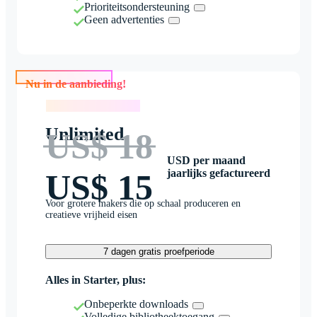
Prioriteitsondersteuning
Geen advertenties
Nu in de aanbieding!
Nu in de aanbieding!
Unlimited
US$ 18
USD per maand
jaarlijks gefactureerd
US$ 15
Voor grotere makers die op schaal produceren en
creatieve vrijheid eisen
7 dagen gratis proefperiode
Alles in Starter, plus:
Onbeperkte downloads
Volledige bibliotheektoegang