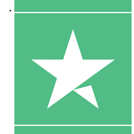
5 Downloaden
15
US$
00
10 Downloaden
20
US$
00