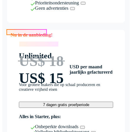
Prioriteitsondersteuning
Geen advertenties
Nu in de aanbieding!
Nu in de aanbieding!
Unlimited
US$ 18
USD per maand
jaarlijks gefactureerd
US$ 15
Voor grotere makers die op schaal produceren en
creatieve vrijheid eisen
7 dagen gratis proefperiode
Alles in Starter, plus:
Onbeperkte downloads
Volledige bibliotheektoegang