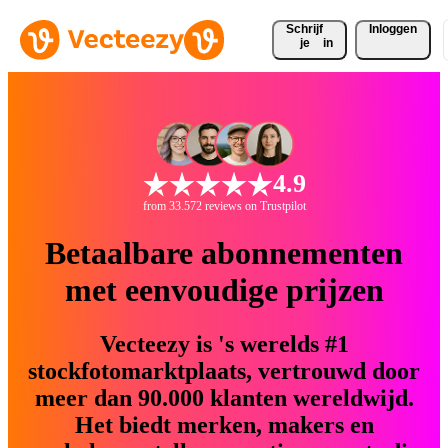
Schrijf 
Inloggen
je
in
4.9
from 33.572 reviews on Trustpilot
Betaalbare abonnementen
met eenvoudige prijzen
Vecteezy is 's werelds #1
stockfotomarktplaats, vertrouwd door
meer dan 90.000 klanten wereldwijd.
Het biedt merken, makers en