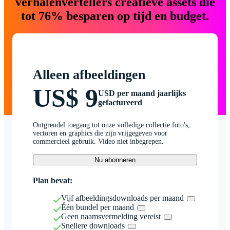
verhalenvertellers creatieve assets die
tot 76% besparen op tijd en budget.
Alleen afbeeldingen
US$ 9
USD per maand jaarlijks
gefactureerd
Ontgrendel toegang tot onze volledige collectie foto's,
vectoren en graphics die zijn vrijgegeven voor
commercieel gebruik. Video niet inbegrepen.
Nu abonneren
Plan bevat:
Vijf afbeeldingsdownloads per maand
Één bundel per maand
Geen naamsvermelding vereist
Snellere downloads