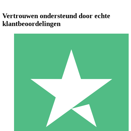
Vertrouwen ondersteund door echte
klantbeoordelingen
Individuele Creditpakketten
Betaal per gebruik met downloadtegoeden. Geen maandelijkse
verplichting vereist.
1 Downloaden
10
US$
00