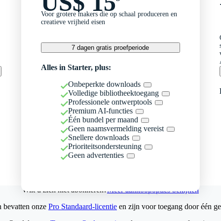
US$ 15
Voor grotere makers die op schaal produceren en
creatieve vrijheid eisen
7 dagen gratis proefperiode
Alles in Starter, plus:
Onbeperkte downloads
Volledige bibliotheektoegang
Professionele ontwerptools
Premium AI-functies
Één bundel per maand
Geen naamsvermelding vereist
Snellere downloads
Prioriteitsondersteuning
Geen advertenties
Wilt u zich niet abonneren?
Meer aankoopopties bekijken
n bevatten onze
Pro Standaard-licentie
en zijn voor toegang door één ge