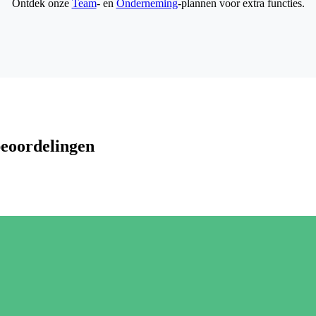
Ontdek onze
Team
- en
Onderneming
-plannen voor extra functies.
beoordelingen