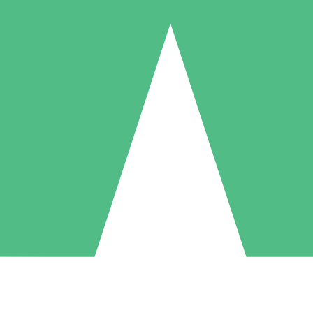
Individuele Creditpakketten
l per gebruik met downloadtegoeden. Geen maandelijkse verplichting ve
1 Downloaden
5 Downloaden
10 Downloaden
10
15
20
US$
00
US$
00
US$
00