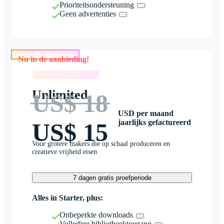
Prioriteitsondersteuning
Geen advertenties
Nu in de aanbieding!
Nu in de aanbieding!
Unlimited
US$ 18
USD per maand
jaarlijks gefactureerd
US$ 15
Voor grotere makers die op schaal produceren en
creatieve vrijheid eisen
7 dagen gratis proefperiode
Alles in Starter, plus:
Onbeperkte downloads
Volledige bibliotheektoegang