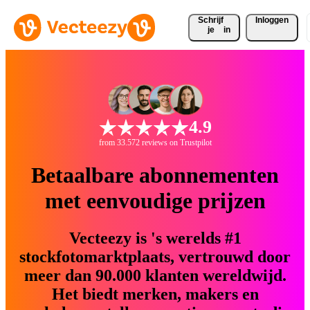
Schrijf 
Inloggen
je
in
4.9
from 33.572 reviews on Trustpilot
Betaalbare abonnementen
met eenvoudige prijzen
Vecteezy is 's werelds #1
stockfotomarktplaats, vertrouwd door
meer dan 90.000 klanten wereldwijd.
Het biedt merken, makers en