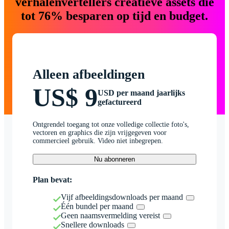
verhalenvertellers creatieve assets die
tot 76% besparen op tijd en budget.
Alleen afbeeldingen
US$ 9
USD per maand jaarlijks
gefactureerd
Ontgrendel toegang tot onze volledige collectie foto's,
vectoren en graphics die zijn vrijgegeven voor
commercieel gebruik. Video niet inbegrepen.
Nu abonneren
Plan bevat:
Vijf afbeeldingsdownloads per maand
Één bundel per maand
Geen naamsvermelding vereist
Snellere downloads