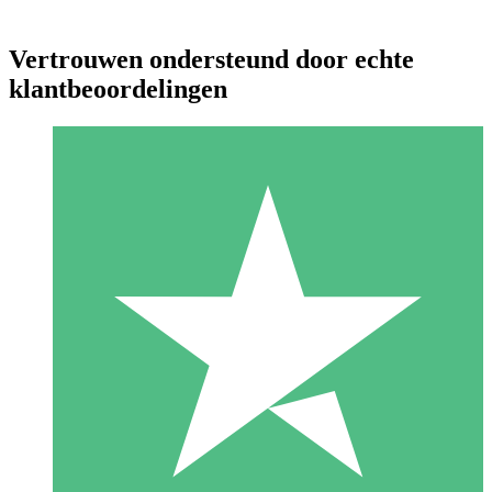
Vertrouwen ondersteund door echte
klantbeoordelingen
Individuele Creditpakketten
Betaal per gebruik met downloadtegoeden. Geen maandelijkse
verplichting vereist.
1 Downloaden
10
US$
00