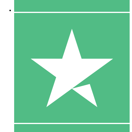
5 Downloaden
15
US$
00
10 Downloaden
20
US$
00