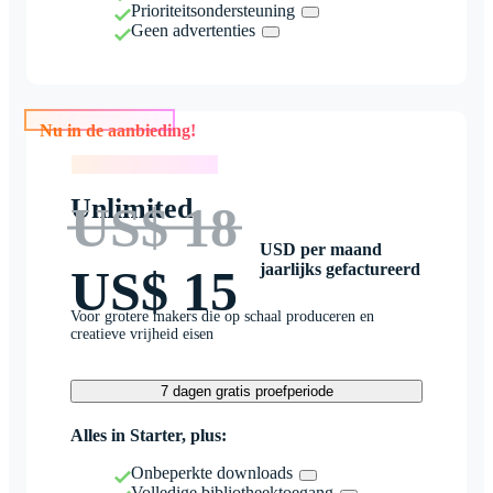
Prioriteitsondersteuning
Geen advertenties
Nu in de aanbieding!
Nu in de aanbieding!
Unlimited
US$ 18
USD per maand
jaarlijks gefactureerd
US$ 15
Voor grotere makers die op schaal produceren en
creatieve vrijheid eisen
7 dagen gratis proefperiode
Alles in Starter, plus:
Onbeperkte downloads
Volledige bibliotheektoegang