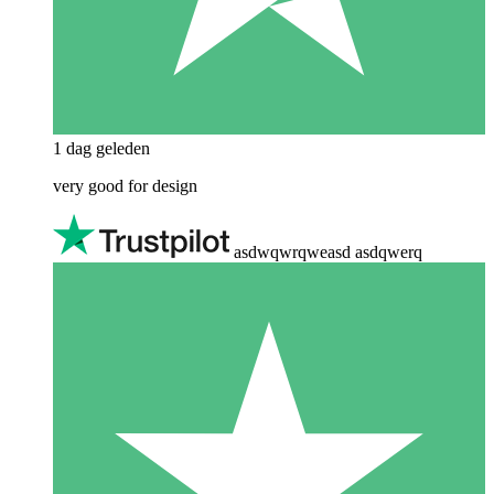
1 dag geleden
very good for design
asdwqwrqweasd asdqwerq