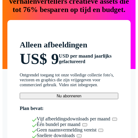
verhalenvertellers creatieve assets die
tot 76% besparen op tijd en budget.
Alleen afbeeldingen
US$ 9
USD per maand jaarlijks
gefactureerd
Ontgrendel toegang tot onze volledige collectie foto's,
vectoren en graphics die zijn vrijgegeven voor
commercieel gebruik. Video niet inbegrepen.
Nu abonneren
Plan bevat:
Vijf afbeeldingsdownloads per maand
Één bundel per maand
Geen naamsvermelding vereist
Snellere downloads