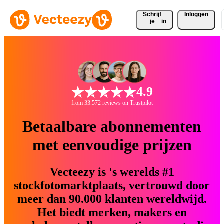
Schrijf 
Inloggen
je
in
4.9
from 33.572 reviews on Trustpilot
Betaalbare abonnementen
met eenvoudige prijzen
Vecteezy is 's werelds #1
stockfotomarktplaats, vertrouwd door
meer dan 90.000 klanten wereldwijd.
Het biedt merken, makers en