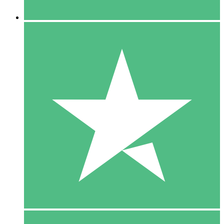
5 Downloaden
15
US$
00
10 Downloaden
20
US$
00