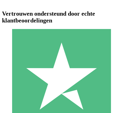
Vertrouwen ondersteund door echte
klantbeoordelingen
Individuele Creditpakketten
Betaal per gebruik met downloadtegoeden. Geen maandelijkse
verplichting vereist.
1 Downloaden
10
US$
00