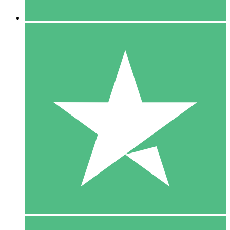
5 Downloaden
15
US$
00
10 Downloaden
20
US$
00