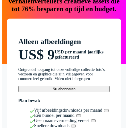
verhalenvertellers creatieve assets die
tot 76% besparen op tijd en budget.
Alleen afbeeldingen
US$ 9
USD per maand jaarlijks
gefactureerd
Ontgrendel toegang tot onze volledige collectie foto's,
vectoren en graphics die zijn vrijgegeven voor
commercieel gebruik. Video niet inbegrepen.
Nu abonneren
Plan bevat:
Vijf afbeeldingsdownloads per maand
Één bundel per maand
Geen naamsvermelding vereist
Snellere downloads