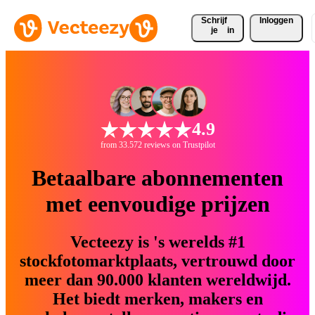
Schrijf 
Inloggen
je
in
4.9
from 33.572 reviews on Trustpilot
Betaalbare abonnementen
met eenvoudige prijzen
Vecteezy is 's werelds #1
stockfotomarktplaats, vertrouwd door
meer dan 90.000 klanten wereldwijd.
Het biedt merken, makers en