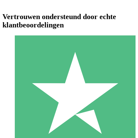
Vertrouwen ondersteund door echte
klantbeoordelingen
Individuele Creditpakketten
Betaal per gebruik met downloadtegoeden. Geen maandelijkse
verplichting vereist.
1 Downloaden
10
US$
00