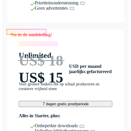
Prioriteitsondersteuning
Geen advertenties
Nu in de aanbieding!
Nu in de aanbieding!
Unlimited
US$ 18
USD per maand
jaarlijks gefactureerd
US$ 15
Voor grotere makers die op schaal produceren en
creatieve vrijheid eisen
7 dagen gratis proefperiode
Alles in Starter, plus:
Onbeperkte downloads
Volledige bibliotheektoegang