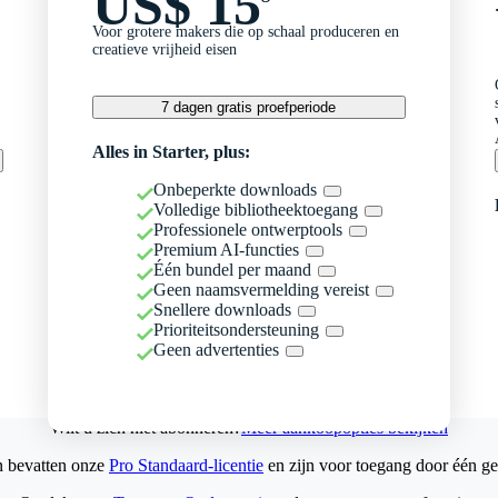
US$ 15
Voor grotere makers die op schaal produceren en
creatieve vrijheid eisen
7 dagen gratis proefperiode
Alles in Starter, plus:
Onbeperkte downloads
Volledige bibliotheektoegang
Professionele ontwerptools
Premium AI-functies
Één bundel per maand
Geen naamsvermelding vereist
Snellere downloads
Prioriteitsondersteuning
Geen advertenties
Wilt u zich niet abonneren?
Meer aankoopopties bekijken
n bevatten onze
Pro Standaard-licentie
en zijn voor toegang door één ge