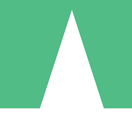
Individuele Creditpakketten
l per gebruik met downloadtegoeden. Geen maandelijkse verplichting ve
1 Downloaden
5 Downloaden
10 Downloaden
10
15
20
US$
00
US$
00
US$
00