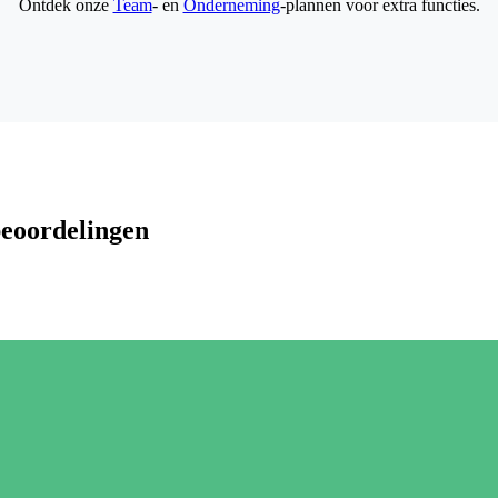
Ontdek onze
Team
- en
Onderneming
-plannen voor extra functies.
beoordelingen