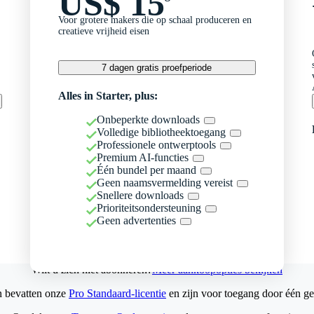
US$ 15
Voor grotere makers die op schaal produceren en
creatieve vrijheid eisen
7 dagen gratis proefperiode
Alles in Starter, plus:
Onbeperkte downloads
Volledige bibliotheektoegang
Professionele ontwerptools
Premium AI-functies
Één bundel per maand
Geen naamsvermelding vereist
Snellere downloads
Prioriteitsondersteuning
Geen advertenties
Wilt u zich niet abonneren?
Meer aankoopopties bekijken
n bevatten onze
Pro Standaard-licentie
en zijn voor toegang door één ge