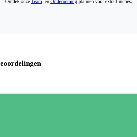
Ontdek onze
Team
- en
Onderneming
-plannen voor extra functies.
beoordelingen