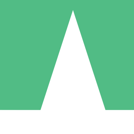
Individuele Creditpakketten
l per gebruik met downloadtegoeden. Geen maandelijkse verplichting ve
1 Downloaden
5 Downloaden
10 Downloaden
10
15
20
US$
00
US$
00
US$
00