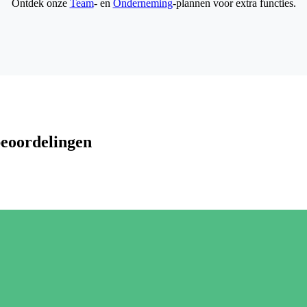
Ontdek onze
Team
- en
Onderneming
-plannen voor extra functies.
beoordelingen