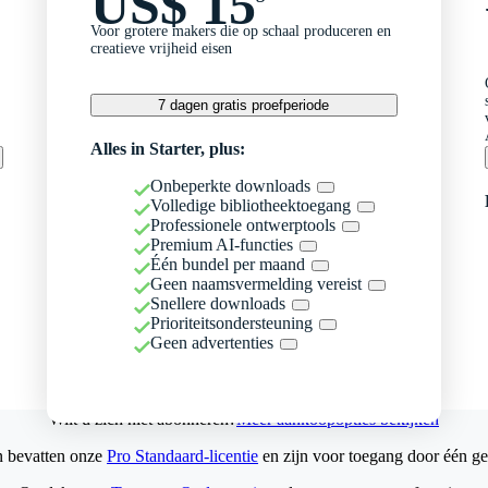
US$ 15
Voor grotere makers die op schaal produceren en
creatieve vrijheid eisen
7 dagen gratis proefperiode
Alles in Starter, plus:
Onbeperkte downloads
Volledige bibliotheektoegang
Professionele ontwerptools
Premium AI-functies
Één bundel per maand
Geen naamsvermelding vereist
Snellere downloads
Prioriteitsondersteuning
Geen advertenties
Wilt u zich niet abonneren?
Meer aankoopopties bekijken
n bevatten onze
Pro Standaard-licentie
en zijn voor toegang door één ge