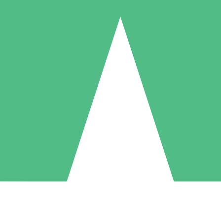
Individuele Creditpakketten
l per gebruik met downloadtegoeden. Geen maandelijkse verplichting ve
1 Downloaden
5 Downloaden
10 Downloaden
10
15
20
US$
00
US$
00
US$
00