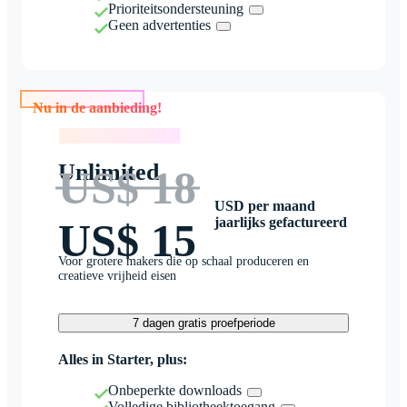
Prioriteitsondersteuning
Geen advertenties
Nu in de aanbieding!
Nu in de aanbieding!
Unlimited
US$ 18
USD per maand
jaarlijks gefactureerd
US$ 15
Voor grotere makers die op schaal produceren en
creatieve vrijheid eisen
7 dagen gratis proefperiode
Alles in Starter, plus:
Onbeperkte downloads
Volledige bibliotheektoegang