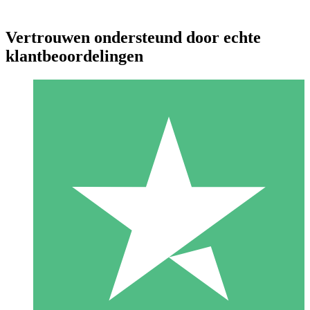
Vertrouwen ondersteund door echte
klantbeoordelingen
Individuele Creditpakketten
Betaal per gebruik met downloadtegoeden. Geen maandelijkse
verplichting vereist.
1 Downloaden
10
US$
00