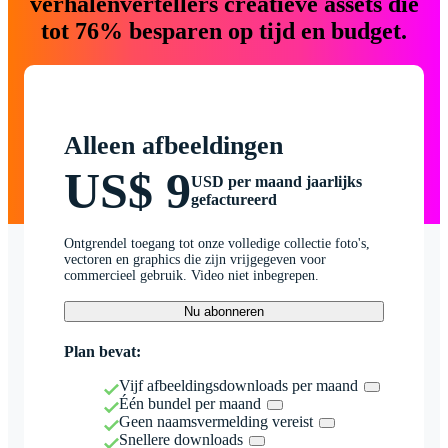
verhalenvertellers creatieve assets die
tot 76% besparen op tijd en budget.
Alleen afbeeldingen
US$ 9
USD per maand jaarlijks
gefactureerd
Ontgrendel toegang tot onze volledige collectie foto's,
vectoren en graphics die zijn vrijgegeven voor
commercieel gebruik. Video niet inbegrepen.
Nu abonneren
Plan bevat:
Vijf afbeeldingsdownloads per maand
Één bundel per maand
Geen naamsvermelding vereist
Snellere downloads