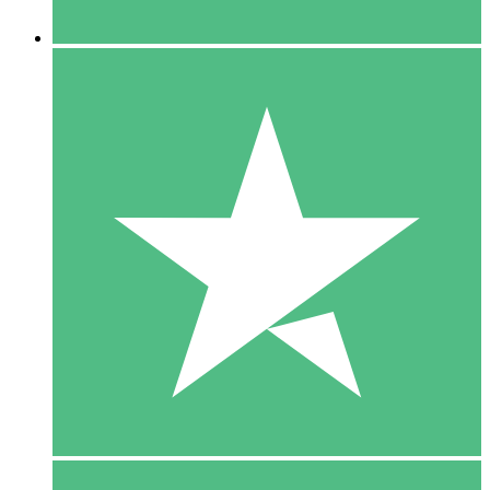
5 Downloaden
15
US$
00
10 Downloaden
20
US$
00