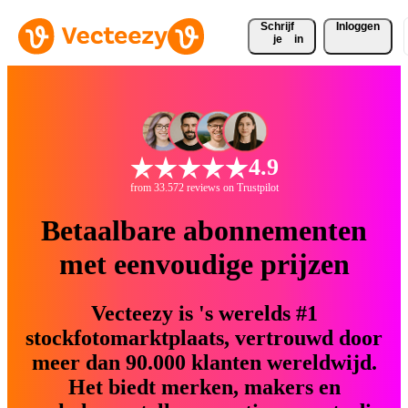
Schrijf 
Inloggen
je
in
4.9
from 33.572 reviews on Trustpilot
Betaalbare abonnementen
met eenvoudige prijzen
Vecteezy is 's werelds #1
stockfotomarktplaats, vertrouwd door
meer dan 90.000 klanten wereldwijd.
Het biedt merken, makers en