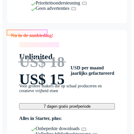
Prioriteitsondersteuning
Geen advertenties
Nu in de aanbieding!
Nu in de aanbieding!
Unlimited
US$ 18
USD per maand
jaarlijks gefactureerd
US$ 15
Voor grotere makers die op schaal produceren en
creatieve vrijheid eisen
7 dagen gratis proefperiode
Alles in Starter, plus:
Onbeperkte downloads
Volledige bibliotheektoegang