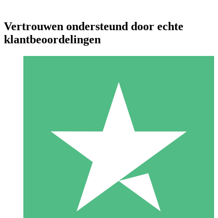
Vertrouwen ondersteund door echte
klantbeoordelingen
Individuele Creditpakketten
Betaal per gebruik met downloadtegoeden. Geen maandelijkse
verplichting vereist.
1 Downloaden
10
US$
00