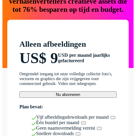
verhalenvertellers creatieve assets die
tot 76% besparen op tijd en budget.
Alleen afbeeldingen
US$ 9
USD per maand jaarlijks
gefactureerd
Ontgrendel toegang tot onze volledige collectie foto's,
vectoren en graphics die zijn vrijgegeven voor
commercieel gebruik. Video niet inbegrepen.
Nu abonneren
Plan bevat:
Vijf afbeeldingsdownloads per maand
Één bundel per maand
Geen naamsvermelding vereist
Snellere downloads