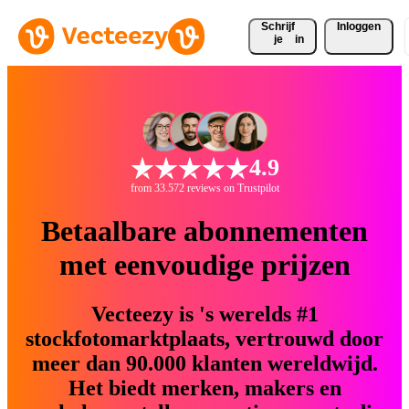
Schrijf 
Inloggen
je
in
4.9
from 33.572 reviews on Trustpilot
Betaalbare abonnementen
met eenvoudige prijzen
Vecteezy is 's werelds #1
stockfotomarktplaats, vertrouwd door
meer dan 90.000 klanten wereldwijd.
Het biedt merken, makers en