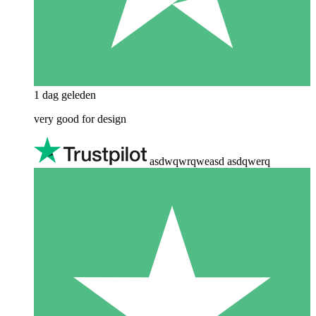
1 dag geleden
very good for design
asdwqwrqweasd asdqwerq