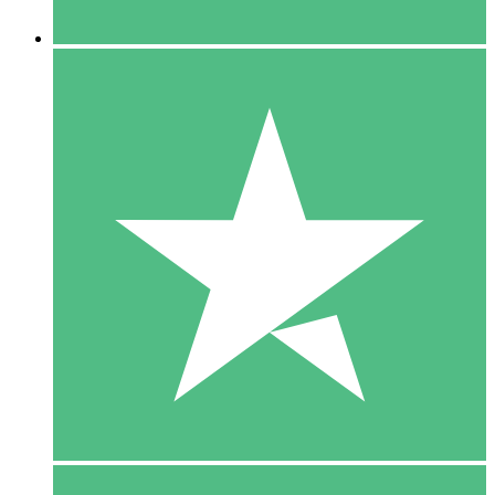
5 Downloaden
15
US$
00
10 Downloaden
20
US$
00