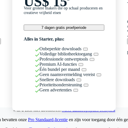
US$ 15
Voor grotere makers die op schaal produceren en
creatieve vrijheid eisen
7 dagen gratis proefperiode
Alles in Starter, plus:
Onbeperkte downloads
Volledige bibliotheektoegang
Professionele ontwerptools
Premium AI-functies
Één bundel per maand
Geen naamsvermelding vereist
Snellere downloads
Prioriteitsondersteuning
Geen advertenties
Wilt u zich niet abonneren?
Meer aankoopopties bekijken
n bevatten onze
Pro Standaard-licentie
en zijn voor toegang door één ge