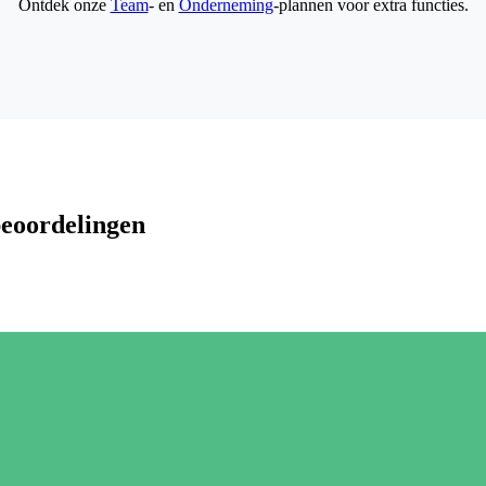
Ontdek onze
Team
- en
Onderneming
-plannen voor extra functies.
beoordelingen