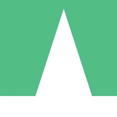
Individuele Creditpakketten
l per gebruik met downloadtegoeden. Geen maandelijkse verplichting ve
1 Downloaden
5 Downloaden
10 Downloaden
10
15
20
US$
00
US$
00
US$
00