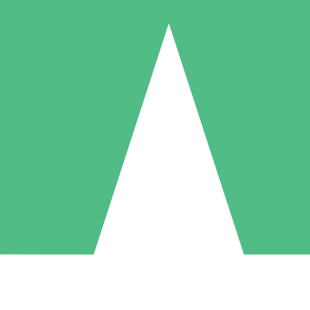
Individuele Creditpakketten
l per gebruik met downloadtegoeden. Geen maandelijkse verplichting ve
1 Downloaden
5 Downloaden
10 Downloaden
10
15
20
US$
00
US$
00
US$
00