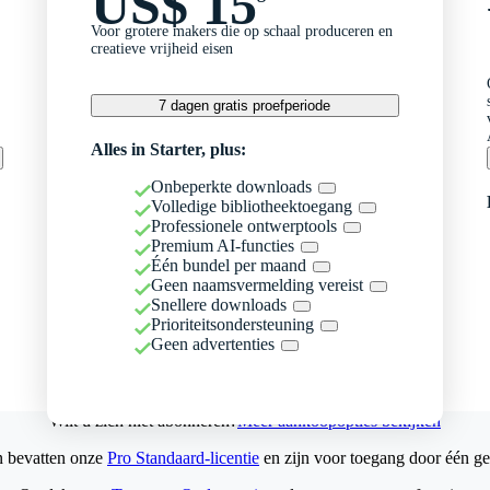
US$ 15
Voor grotere makers die op schaal produceren en
creatieve vrijheid eisen
7 dagen gratis proefperiode
Alles in Starter, plus:
Onbeperkte downloads
Volledige bibliotheektoegang
Professionele ontwerptools
Premium AI-functies
Één bundel per maand
Geen naamsvermelding vereist
Snellere downloads
Prioriteitsondersteuning
Geen advertenties
Wilt u zich niet abonneren?
Meer aankoopopties bekijken
n bevatten onze
Pro Standaard-licentie
en zijn voor toegang door één ge