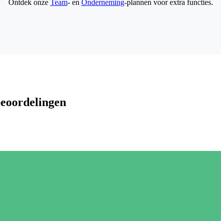
Ontdek onze
Team
- en
Onderneming
-plannen voor extra functies.
beoordelingen