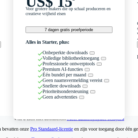
US$ 15
Voor grotere makers die op schaal produceren en
creatieve vrijheid eisen
7 dagen gratis proefperiode
Alles in Starter, plus:
Onbeperkte downloads
Volledige bibliotheektoegang
Professionele ontwerptools
Premium AI-functies
Één bundel per maand
Geen naamsvermelding vereist
Snellere downloads
Prioriteitsondersteuning
Geen advertenties
Wilt u zich niet abonneren?
Meer aankoopopties bekijken
n bevatten onze
Pro Standaard-licentie
en zijn voor toegang door één ge