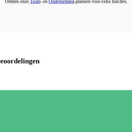
Ontdek onze
Team
- en
Onderneming
-plannen voor extra functies.
beoordelingen