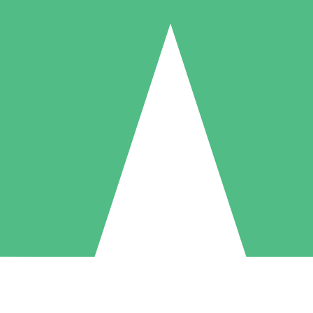
Individuele Creditpakketten
l per gebruik met downloadtegoeden. Geen maandelijkse verplichting ve
1 Downloaden
5 Downloaden
10 Downloaden
10
15
20
US$
00
US$
00
US$
00