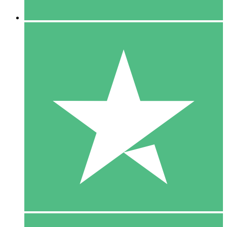
5 Downloaden
15
US$
00
10 Downloaden
20
US$
00