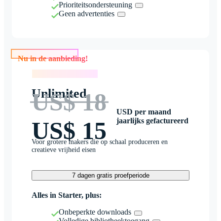
Prioriteitsondersteuning
Geen advertenties
Nu in de aanbieding!
Nu in de aanbieding!
Unlimited
US$ 18
USD per maand
jaarlijks gefactureerd
US$ 15
Voor grotere makers die op schaal produceren en
creatieve vrijheid eisen
7 dagen gratis proefperiode
Alles in Starter, plus:
Onbeperkte downloads
Volledige bibliotheektoegang