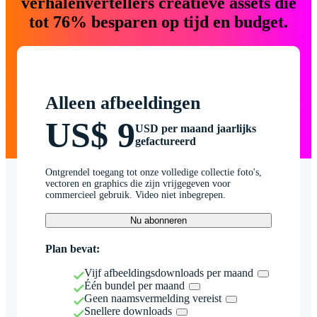
verhalenvertellers creatieve assets die
tot 76% besparen op tijd en budget.
Alleen afbeeldingen
US$ 9
USD per maand jaarlijks
gefactureerd
Ontgrendel toegang tot onze volledige collectie foto's,
vectoren en graphics die zijn vrijgegeven voor
commercieel gebruik. Video niet inbegrepen.
Nu abonneren
Plan bevat:
Vijf afbeeldingsdownloads per maand
Één bundel per maand
Geen naamsvermelding vereist
Snellere downloads