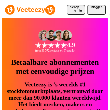
Schrijf 
Inloggen
je
in
4.9
from 33.572 reviews on Trustpilot
Betaalbare abonnementen
met eenvoudige prijzen
Vecteezy is 's werelds #1
stockfotomarktplaats, vertrouwd door
meer dan 90.000 klanten wereldwijd.
Het biedt merken, makers en