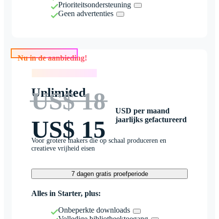
Prioriteitsondersteuning
Geen advertenties
Nu in de aanbieding!
Nu in de aanbieding!
Unlimited
US$ 18
USD per maand
jaarlijks gefactureerd
US$ 15
Voor grotere makers die op schaal produceren en
creatieve vrijheid eisen
7 dagen gratis proefperiode
Alles in Starter, plus:
Onbeperkte downloads
Volledige bibliotheektoegang