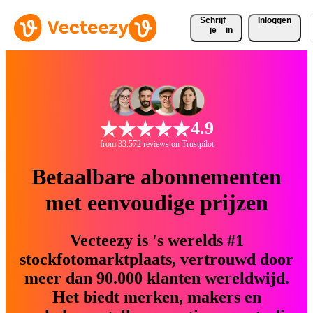
Schrijf 
Inloggen
je
in
4.9
from 33.572 reviews on Trustpilot
Betaalbare abonnementen
met eenvoudige prijzen
Vecteezy is 's werelds #1
stockfotomarktplaats, vertrouwd door
meer dan 90.000 klanten wereldwijd.
Het biedt merken, makers en