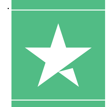
5 Downloaden
15
US$
00
10 Downloaden
20
US$
00