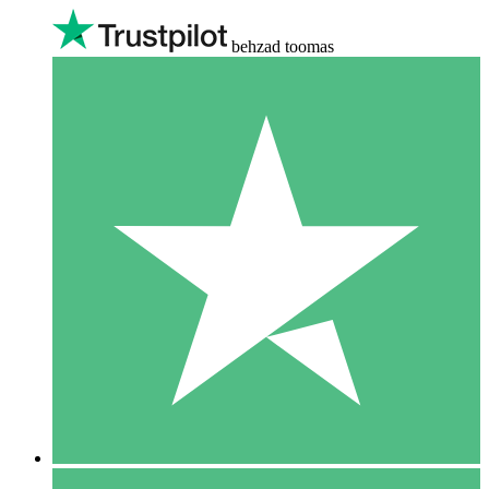
behzad toomas