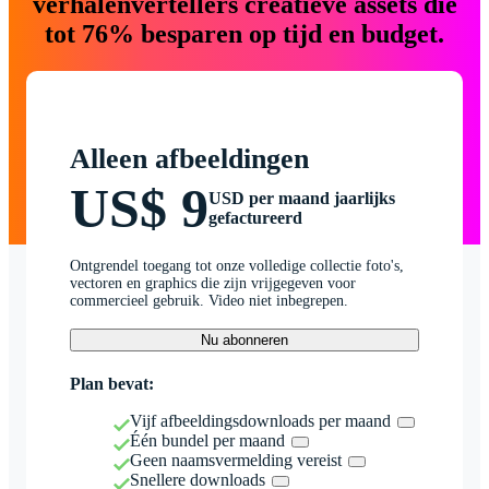
verhalenvertellers creatieve assets die
tot 76% besparen op tijd en budget.
Alleen afbeeldingen
US$ 9
USD per maand jaarlijks
gefactureerd
Ontgrendel toegang tot onze volledige collectie foto's,
vectoren en graphics die zijn vrijgegeven voor
commercieel gebruik. Video niet inbegrepen.
Nu abonneren
Plan bevat:
Vijf afbeeldingsdownloads per maand
Één bundel per maand
Geen naamsvermelding vereist
Snellere downloads