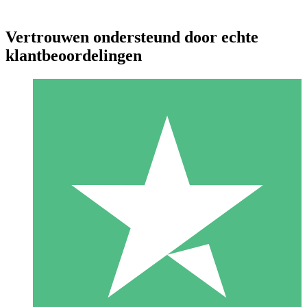
Vertrouwen ondersteund door echte
klantbeoordelingen
Individuele Creditpakketten
Betaal per gebruik met downloadtegoeden. Geen maandelijkse
verplichting vereist.
1 Downloaden
10
US$
00