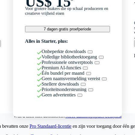
US$ 15
Voor grotere makers die op schaal produceren en
creatieve vrijheid eisen
7 dagen gratis proefperiode
Alles in Starter, plus:
Onbeperkte downloads
Volledige bibliotheektoegang
Professionele ontwerptools
Premium AI-functies
Één bundel per maand
Geen naamsvermelding vereist
Snellere downloads
Prioriteitsondersteuning
Geen advertenties
Wilt u zich niet abonneren?
Meer aankoopopties bekijken
n bevatten onze
Pro Standaard-licentie
en zijn voor toegang door één ge