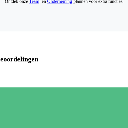
Ontdek onze
Team
- en
Onderneming
-plannen voor extra functies.
beoordelingen