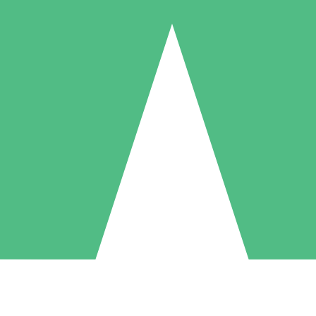
Individuele Creditpakketten
l per gebruik met downloadtegoeden. Geen maandelijkse verplichting ve
1 Downloaden
5 Downloaden
10 Downloaden
10
15
20
US$
00
US$
00
US$
00