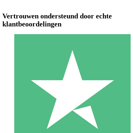
Vertrouwen ondersteund door echte
klantbeoordelingen
Individuele Creditpakketten
Betaal per gebruik met downloadtegoeden. Geen maandelijkse
verplichting vereist.
1 Downloaden
10
US$
00