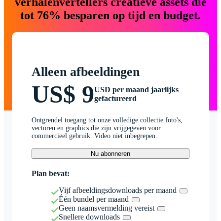
verhalenvertellers creatieve assets die
tot 76% besparen op tijd en budget.
Alleen afbeeldingen
US$ 9
USD per maand jaarlijks
gefactureerd
Ontgrendel toegang tot onze volledige collectie foto's,
vectoren en graphics die zijn vrijgegeven voor
commercieel gebruik. Video niet inbegrepen.
Nu abonneren
Plan bevat:
Vijf afbeeldingsdownloads per maand
Één bundel per maand
Geen naamsvermelding vereist
Snellere downloads