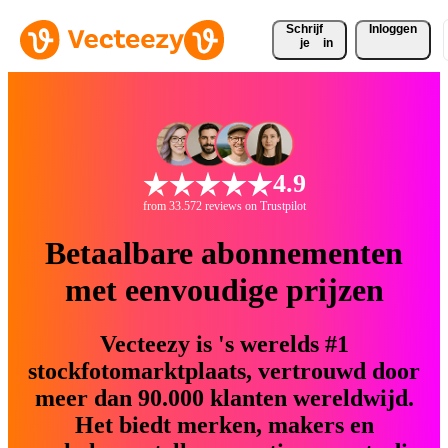
Schrijf 
Inloggen
je
in
4.9
from 33.572 reviews on Trustpilot
Betaalbare abonnementen
met eenvoudige prijzen
Vecteezy is 's werelds #1
stockfotomarktplaats, vertrouwd door
meer dan 90.000 klanten wereldwijd.
Het biedt merken, makers en