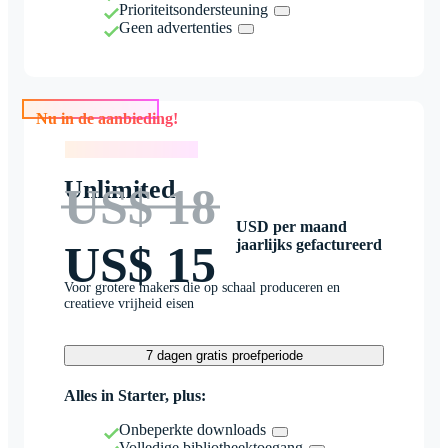
Prioriteitsondersteuning
Geen advertenties
Nu in de aanbieding!
Nu in de aanbieding!
Unlimited
US$ 18
USD per maand
jaarlijks gefactureerd
US$ 15
Voor grotere makers die op schaal produceren en
creatieve vrijheid eisen
7 dagen gratis proefperiode
Alles in Starter, plus:
Onbeperkte downloads
Volledige bibliotheektoegang