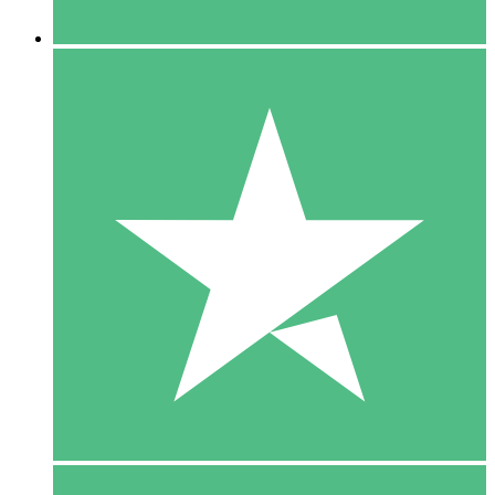
5 Downloaden
15
US$
00
10 Downloaden
20
US$
00