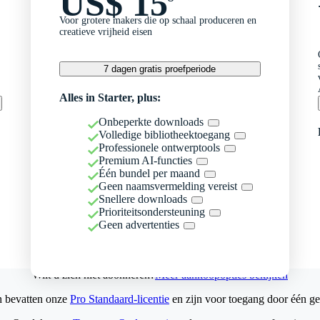
US$ 15
Voor grotere makers die op schaal produceren en
creatieve vrijheid eisen
7 dagen gratis proefperiode
Alles in Starter, plus:
Onbeperkte downloads
Volledige bibliotheektoegang
Professionele ontwerptools
Premium AI-functies
Één bundel per maand
Geen naamsvermelding vereist
Snellere downloads
Prioriteitsondersteuning
Geen advertenties
Wilt u zich niet abonneren?
Meer aankoopopties bekijken
n bevatten onze
Pro Standaard-licentie
en zijn voor toegang door één ge