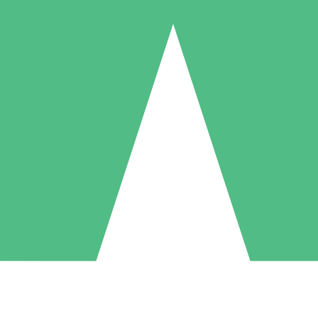
Individuele Creditpakketten
l per gebruik met downloadtegoeden. Geen maandelijkse verplichting ve
1 Downloaden
5 Downloaden
10 Downloaden
10
15
20
US$
00
US$
00
US$
00