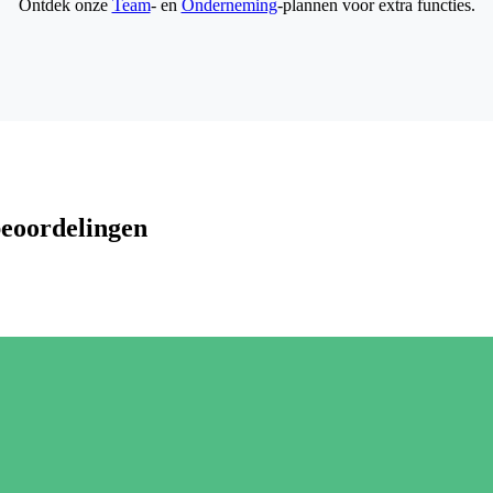
Ontdek onze
Team
- en
Onderneming
-plannen voor extra functies.
beoordelingen