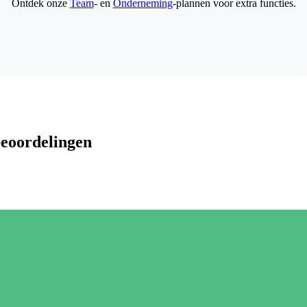
Ontdek onze
Team
- en
Onderneming
-plannen voor extra functies.
beoordelingen