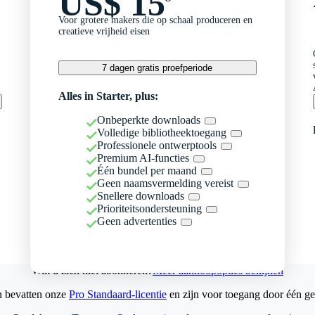
US$ 15
Voor grotere makers die op schaal produceren en
creatieve vrijheid eisen
7 dagen gratis proefperiode
Alles in Starter, plus:
Onbeperkte downloads
Volledige bibliotheektoegang
Professionele ontwerptools
Premium AI-functies
Één bundel per maand
Geen naamsvermelding vereist
Snellere downloads
Prioriteitsondersteuning
Geen advertenties
Wilt u zich niet abonneren?
Meer aankoopopties bekijken
n bevatten onze
Pro Standaard-licentie
en zijn voor toegang door één ge