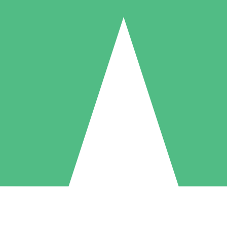
Individuele Creditpakketten
l per gebruik met downloadtegoeden. Geen maandelijkse verplichting ve
1 Downloaden
5 Downloaden
10 Downloaden
10
15
20
US$
00
US$
00
US$
00