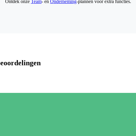
Ontdek onze
Team
- en
Onderneming
-plannen voor extra functies.
beoordelingen