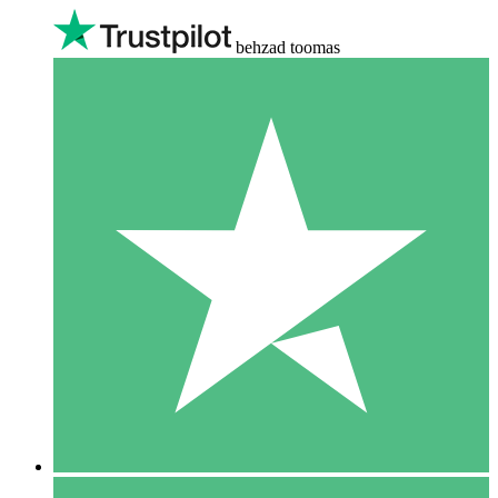
behzad toomas