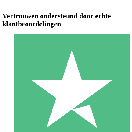
Vertrouwen ondersteund door echte
klantbeoordelingen
Individuele Creditpakketten
Betaal per gebruik met downloadtegoeden. Geen maandelijkse
verplichting vereist.
1 Downloaden
10
US$
00