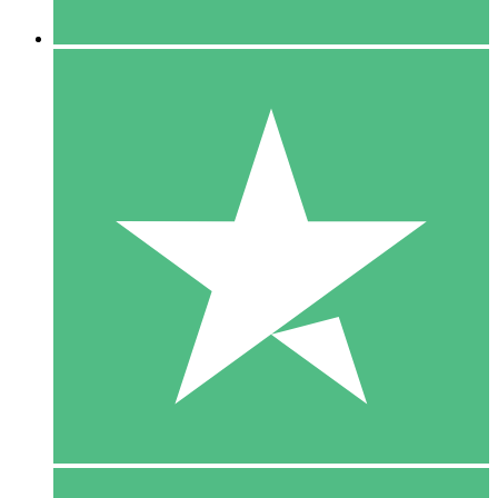
5 Downloaden
15
US$
00
10 Downloaden
20
US$
00