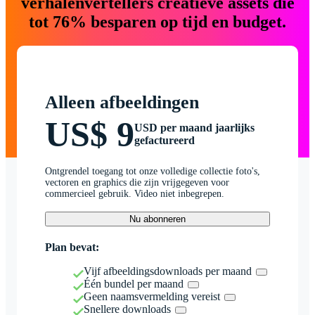
verhalenvertellers creatieve assets die
tot 76% besparen op tijd en budget.
Alleen afbeeldingen
US$ 9
USD per maand jaarlijks
gefactureerd
Ontgrendel toegang tot onze volledige collectie foto's,
vectoren en graphics die zijn vrijgegeven voor
commercieel gebruik. Video niet inbegrepen.
Nu abonneren
Plan bevat:
Vijf afbeeldingsdownloads per maand
Één bundel per maand
Geen naamsvermelding vereist
Snellere downloads