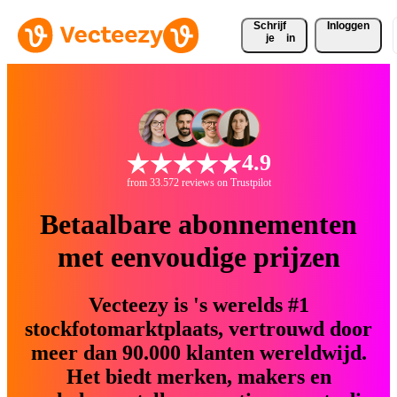
Schrijf 
Inloggen
je
in
4.9
from 33.572 reviews on Trustpilot
Betaalbare abonnementen
met eenvoudige prijzen
Vecteezy is 's werelds #1
stockfotomarktplaats, vertrouwd door
meer dan 90.000 klanten wereldwijd.
Het biedt merken, makers en