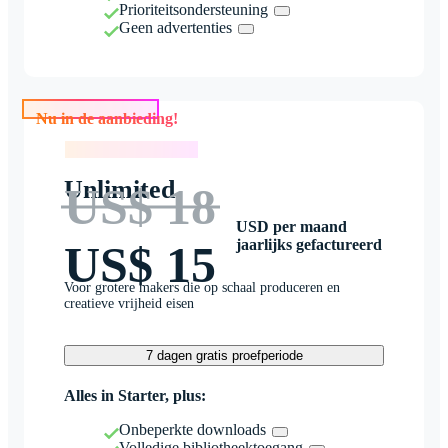
Prioriteitsondersteuning
Geen advertenties
Nu in de aanbieding!
Nu in de aanbieding!
Unlimited
US$ 18
USD per maand
jaarlijks gefactureerd
US$ 15
Voor grotere makers die op schaal produceren en
creatieve vrijheid eisen
7 dagen gratis proefperiode
Alles in Starter, plus:
Onbeperkte downloads
Volledige bibliotheektoegang