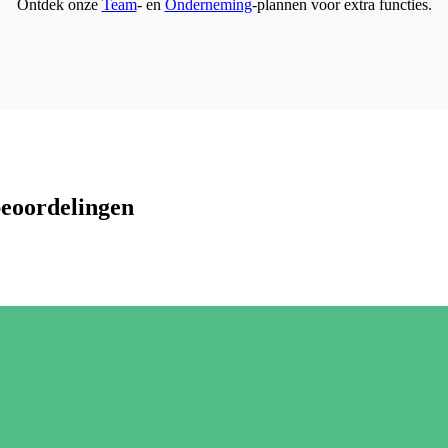
Ontdek onze
Team
- en
Onderneming
-plannen voor extra functies.
beoordelingen