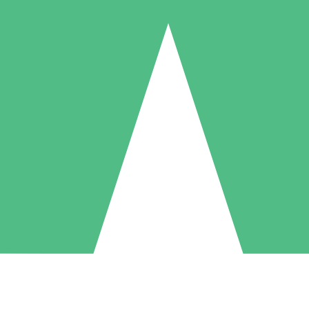
Individuele Creditpakketten
l per gebruik met downloadtegoeden. Geen maandelijkse verplichting ve
1 Downloaden
5 Downloaden
10 Downloaden
10
15
20
US$
00
US$
00
US$
00