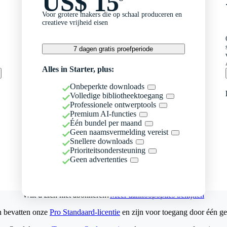
US$ 15
Voor grotere makers die op schaal produceren en
creatieve vrijheid eisen
7 dagen gratis proefperiode
Alles in Starter, plus:
Onbeperkte downloads
Volledige bibliotheektoegang
Professionele ontwerptools
Premium AI-functies
Één bundel per maand
Geen naamsvermelding vereist
Snellere downloads
Prioriteitsondersteuning
Geen advertenties
Wilt u zich niet abonneren?
Meer aankoopopties bekijken
n bevatten onze
Pro Standaard-licentie
en zijn voor toegang door één ge