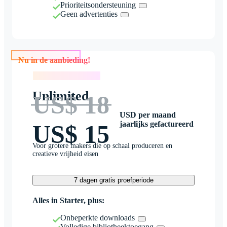
Prioriteitsondersteuning
Geen advertenties
Nu in de aanbieding!
Nu in de aanbieding!
Unlimited
US$ 18
USD per maand
jaarlijks gefactureerd
US$ 15
Voor grotere makers die op schaal produceren en
creatieve vrijheid eisen
7 dagen gratis proefperiode
Alles in Starter, plus:
Onbeperkte downloads
Volledige bibliotheektoegang