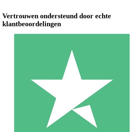
Vertrouwen ondersteund door echte
klantbeoordelingen
Individuele Creditpakketten
Betaal per gebruik met downloadtegoeden. Geen maandelijkse
verplichting vereist.
1 Downloaden
10
US$
00