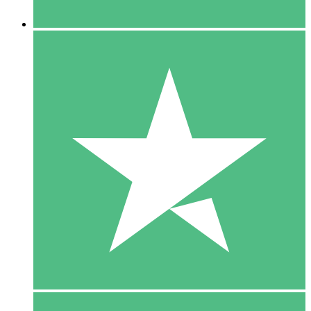
5 Downloaden
15
US$
00
10 Downloaden
20
US$
00