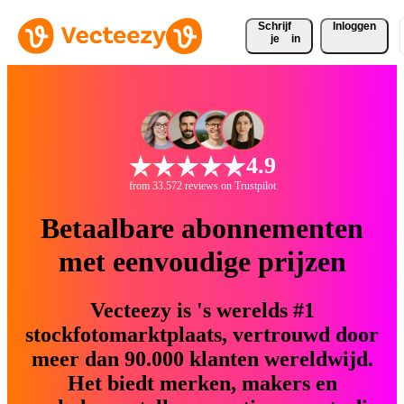
Schrijf 
Inloggen
je
in
4.9
from 33.572 reviews on Trustpilot
Betaalbare abonnementen
met eenvoudige prijzen
Vecteezy is 's werelds #1
stockfotomarktplaats, vertrouwd door
meer dan 90.000 klanten wereldwijd.
Het biedt merken, makers en