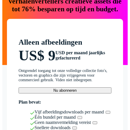
verhalenvertellers creatieve assets die
tot 76% besparen op tijd en budget.
Alleen afbeeldingen
US$ 9
USD per maand jaarlijks
gefactureerd
Ontgrendel toegang tot onze volledige collectie foto's,
vectoren en graphics die zijn vrijgegeven voor
commercieel gebruik. Video niet inbegrepen.
Nu abonneren
Plan bevat:
Vijf afbeeldingsdownloads per maand
Één bundel per maand
Geen naamsvermelding vereist
Snellere downloads