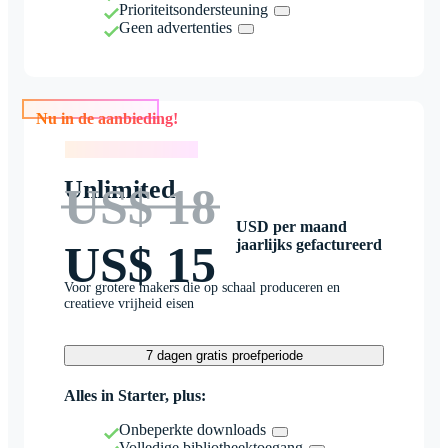
Prioriteitsondersteuning
Geen advertenties
Nu in de aanbieding!
Nu in de aanbieding!
Unlimited
US$ 18
USD per maand
jaarlijks gefactureerd
US$ 15
Voor grotere makers die op schaal produceren en
creatieve vrijheid eisen
7 dagen gratis proefperiode
Alles in Starter, plus:
Onbeperkte downloads
Volledige bibliotheektoegang