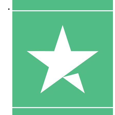
5 Downloaden
15
US$
00
10 Downloaden
20
US$
00