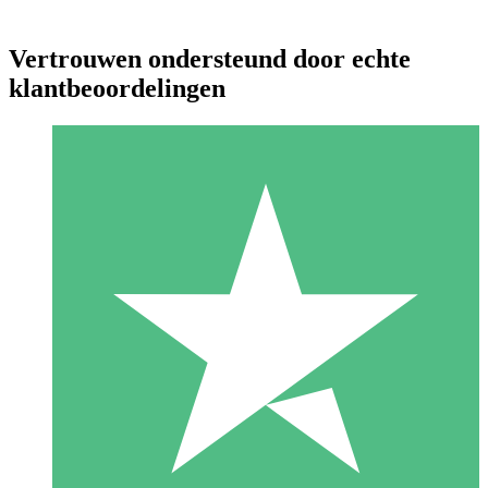
Vertrouwen ondersteund door echte
klantbeoordelingen
Individuele Creditpakketten
Betaal per gebruik met downloadtegoeden. Geen maandelijkse
verplichting vereist.
1 Downloaden
10
US$
00