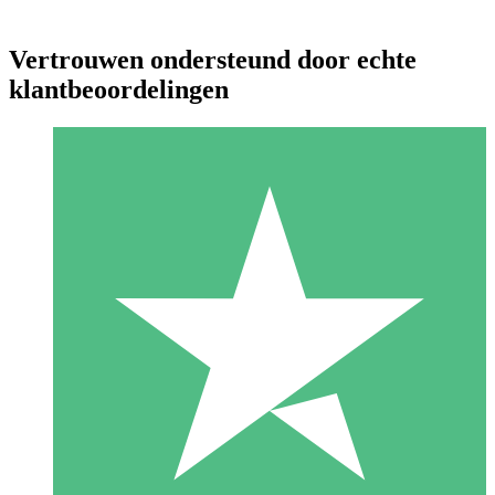
Vertrouwen ondersteund door echte
klantbeoordelingen
Individuele Creditpakketten
Betaal per gebruik met downloadtegoeden. Geen maandelijkse
verplichting vereist.
1 Downloaden
10
US$
00