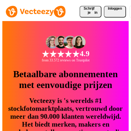
Schrijf 
Inloggen
je
in
4.9
from 33.572 reviews on Trustpilot
Betaalbare abonnementen
met eenvoudige prijzen
Vecteezy is 's werelds #1
stockfotomarktplaats, vertrouwd door
meer dan 90.000 klanten wereldwijd.
Het biedt merken, makers en