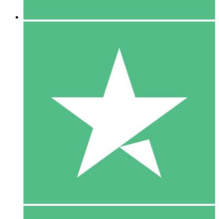
5 Downloaden
15
US$
00
10 Downloaden
20
US$
00