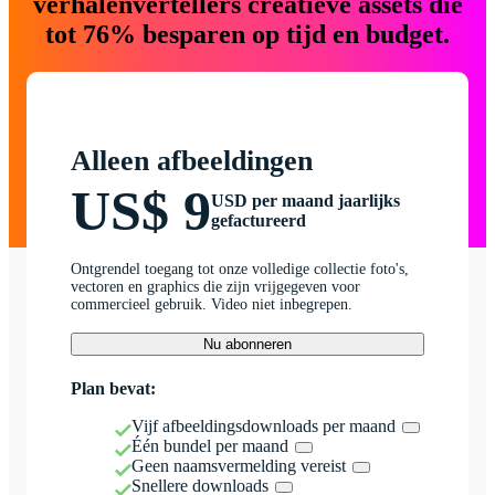
verhalenvertellers creatieve assets die
tot 76% besparen op tijd en budget.
Alleen afbeeldingen
US$ 9
USD per maand jaarlijks
gefactureerd
Ontgrendel toegang tot onze volledige collectie foto's,
vectoren en graphics die zijn vrijgegeven voor
commercieel gebruik. Video niet inbegrepen.
Nu abonneren
Plan bevat:
Vijf afbeeldingsdownloads per maand
Één bundel per maand
Geen naamsvermelding vereist
Snellere downloads