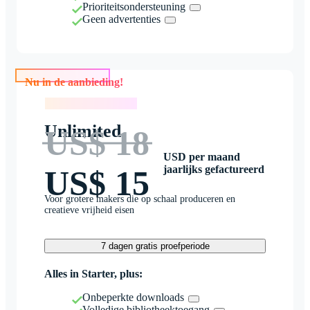
Prioriteitsondersteuning
Geen advertenties
Nu in de aanbieding!
Nu in de aanbieding!
Unlimited
US$ 18
USD per maand
jaarlijks gefactureerd
US$ 15
Voor grotere makers die op schaal produceren en
creatieve vrijheid eisen
7 dagen gratis proefperiode
Alles in Starter, plus:
Onbeperkte downloads
Volledige bibliotheektoegang