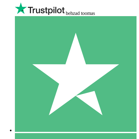
behzad toomas