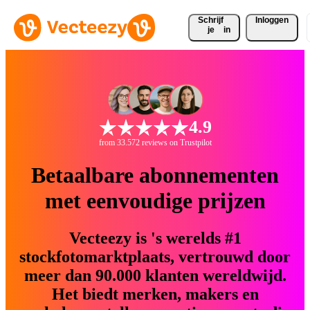
Schrijf 
Inloggen
je
in
4.9
from 33.572 reviews on Trustpilot
Betaalbare abonnementen
met eenvoudige prijzen
Vecteezy is 's werelds #1
stockfotomarktplaats, vertrouwd door
meer dan 90.000 klanten wereldwijd.
Het biedt merken, makers en