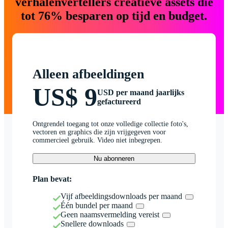
verhalenvertellers creatieve assets die
tot 76% besparen op tijd en budget.
Alleen afbeeldingen
US$ 9
USD per maand jaarlijks
gefactureerd
Ontgrendel toegang tot onze volledige collectie foto's,
vectoren en graphics die zijn vrijgegeven voor
commercieel gebruik. Video niet inbegrepen.
Nu abonneren
Plan bevat:
Vijf afbeeldingsdownloads per maand
Één bundel per maand
Geen naamsvermelding vereist
Snellere downloads