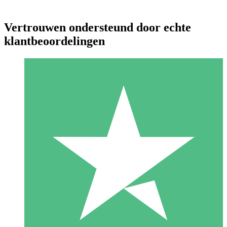
Vertrouwen ondersteund door echte
klantbeoordelingen
Individuele Creditpakketten
Betaal per gebruik met downloadtegoeden. Geen maandelijkse
verplichting vereist.
1 Downloaden
10
US$
00