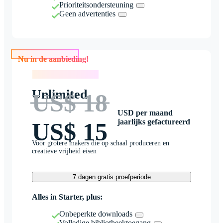
Prioriteitsondersteuning
Geen advertenties
Nu in de aanbieding!
Nu in de aanbieding!
Unlimited
US$ 18
USD per maand
jaarlijks gefactureerd
US$ 15
Voor grotere makers die op schaal produceren en
creatieve vrijheid eisen
7 dagen gratis proefperiode
Alles in Starter, plus:
Onbeperkte downloads
Volledige bibliotheektoegang