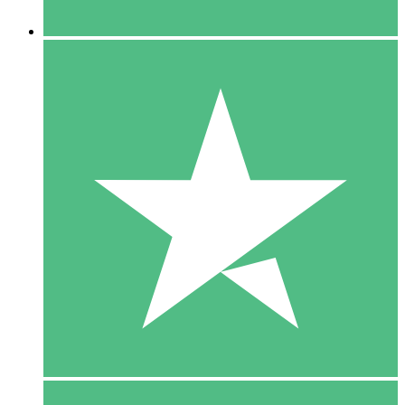
5 Downloaden
15
US$
00
10 Downloaden
20
US$
00