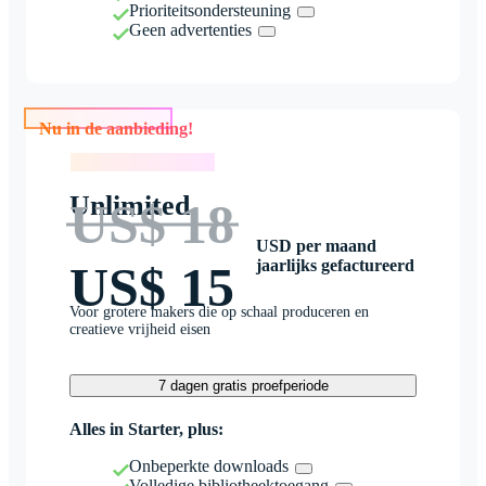
Prioriteitsondersteuning
Geen advertenties
Nu in de aanbieding!
Nu in de aanbieding!
Unlimited
US$ 18
USD per maand
jaarlijks gefactureerd
US$ 15
Voor grotere makers die op schaal produceren en
creatieve vrijheid eisen
7 dagen gratis proefperiode
Alles in Starter, plus:
Onbeperkte downloads
Volledige bibliotheektoegang