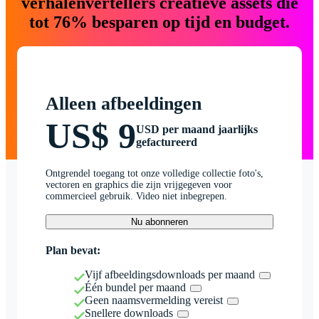
verhalenvertellers creatieve assets die
tot 76% besparen op tijd en budget.
Alleen afbeeldingen
US$ 9
USD per maand jaarlijks
gefactureerd
Ontgrendel toegang tot onze volledige collectie foto's,
vectoren en graphics die zijn vrijgegeven voor
commercieel gebruik. Video niet inbegrepen.
Nu abonneren
Plan bevat:
Vijf afbeeldingsdownloads per maand
Één bundel per maand
Geen naamsvermelding vereist
Snellere downloads