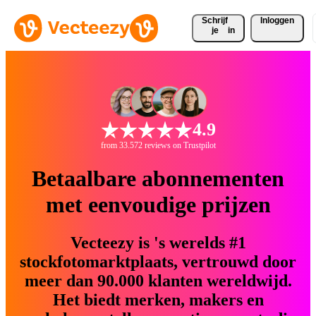
Schrijf 
Inloggen
je
in
4.9
from 33.572 reviews on Trustpilot
Betaalbare abonnementen
met eenvoudige prijzen
Vecteezy is 's werelds #1
stockfotomarktplaats, vertrouwd door
meer dan 90.000 klanten wereldwijd.
Het biedt merken, makers en