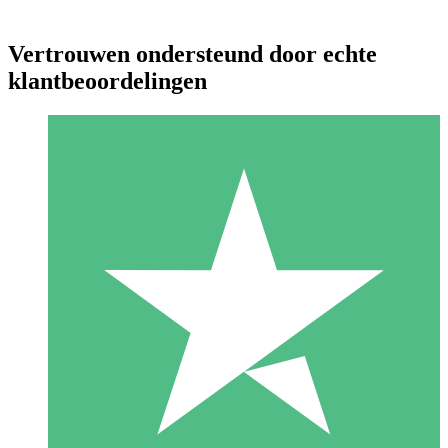
Vertrouwen ondersteund door echte
klantbeoordelingen
Individuele Creditpakketten
Betaal per gebruik met downloadtegoeden. Geen maandelijkse
verplichting vereist.
1 Downloaden
10
US$
00