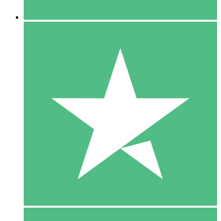
5 Downloaden
15
US$
00
10 Downloaden
20
US$
00