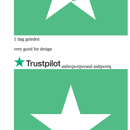
1 dag geleden
very good for design
asdwqwrqweasd asdqwerq