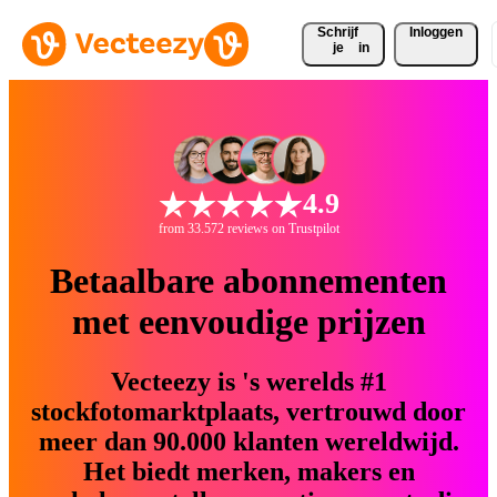
Schrijf 
Inloggen
je
in
4.9
from 33.572 reviews on Trustpilot
Betaalbare abonnementen
met eenvoudige prijzen
Vecteezy is 's werelds #1
stockfotomarktplaats, vertrouwd door
meer dan 90.000 klanten wereldwijd.
Het biedt merken, makers en