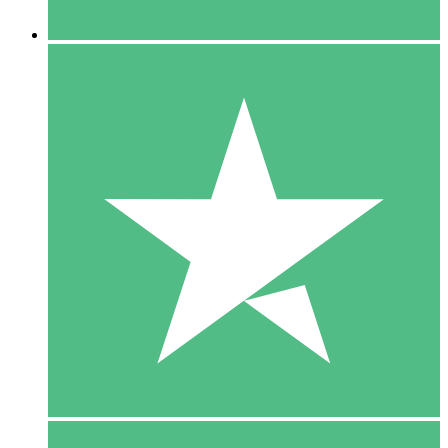
5 Downloaden
15
US$
00
10 Downloaden
20
US$
00