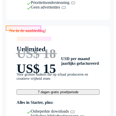
Prioriteitsondersteuning
Geen advertenties
Nu in de aanbieding!
Nu in de aanbieding!
Unlimited
US$ 18
USD per maand
jaarlijks gefactureerd
US$ 15
Voor grotere makers die op schaal produceren en
creatieve vrijheid eisen
7 dagen gratis proefperiode
Alles in Starter, plus:
Onbeperkte downloads
Volledige bibliotheektoegang