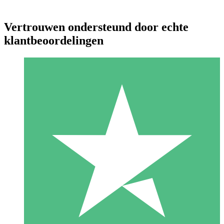
Vertrouwen ondersteund door echte
klantbeoordelingen
Individuele Creditpakketten
Betaal per gebruik met downloadtegoeden. Geen maandelijkse
verplichting vereist.
1 Downloaden
10
US$
00