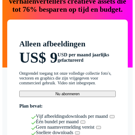
verhalenvertellers creatieve assets die
tot 76% besparen op tijd en budget.
Alleen afbeeldingen
US$ 9
USD per maand jaarlijks
gefactureerd
Ontgrendel toegang tot onze volledige collectie foto's,
vectoren en graphics die zijn vrijgegeven voor
commercieel gebruik. Video niet inbegrepen.
Nu abonneren
Plan bevat:
Vijf afbeeldingsdownloads per maand
Één bundel per maand
Geen naamsvermelding vereist
Snellere downloads