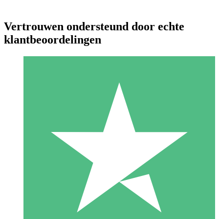
Vertrouwen ondersteund door echte
klantbeoordelingen
Individuele Creditpakketten
Betaal per gebruik met downloadtegoeden. Geen maandelijkse
verplichting vereist.
1 Downloaden
10
US$
00