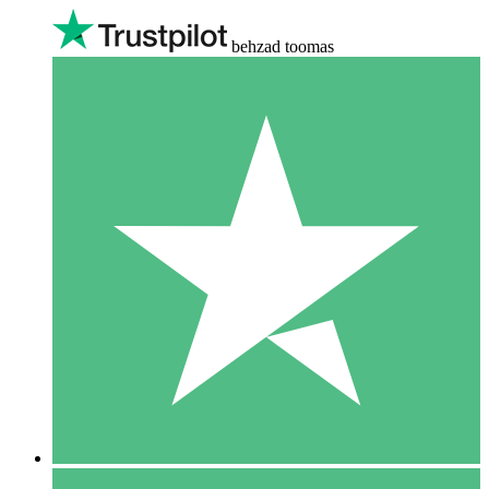
behzad toomas