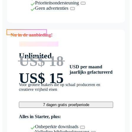
Prioriteitsondersteuning
Geen advertenties
Nu in de aanbieding!
Nu in de aanbieding!
Unlimited
US$ 18
USD per maand
jaarlijks gefactureerd
US$ 15
Voor grotere makers die op schaal produceren en
creatieve vrijheid eisen
7 dagen gratis proefperiode
Alles in Starter, plus:
Onbeperkte downloads
Volledige bibliotheektoegang