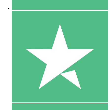
5 Downloaden
15
US$
00
10 Downloaden
20
US$
00