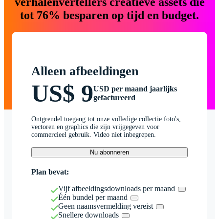
verhalenvertellers creatieve assets die
tot 76% besparen op tijd en budget.
Alleen afbeeldingen
US$ 9
USD per maand jaarlijks
gefactureerd
Ontgrendel toegang tot onze volledige collectie foto's,
vectoren en graphics die zijn vrijgegeven voor
commercieel gebruik. Video niet inbegrepen.
Nu abonneren
Plan bevat:
Vijf afbeeldingsdownloads per maand
Één bundel per maand
Geen naamsvermelding vereist
Snellere downloads