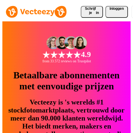
Schrijf 
Inloggen
je
in
4.9
from 33.572 reviews on Trustpilot
Betaalbare abonnementen
met eenvoudige prijzen
Vecteezy is 's werelds #1
stockfotomarktplaats, vertrouwd door
meer dan 90.000 klanten wereldwijd.
Het biedt merken, makers en