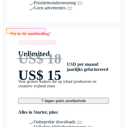
Prioriteitsondersteuning
Geen advertenties
Nu in de aanbieding!
Nu in de aanbieding!
Unlimited
US$ 18
USD per maand
jaarlijks gefactureerd
US$ 15
Voor grotere makers die op schaal produceren en
creatieve vrijheid eisen
7 dagen gratis proefperiode
Alles in Starter, plus:
Onbeperkte downloads
Volledige bibliotheektoegang