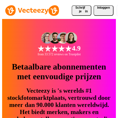
Schrijf 
Inloggen
je
in
4.9
from 33.572 reviews on Trustpilot
Betaalbare abonnementen
met eenvoudige prijzen
Vecteezy is 's werelds #1
stockfotomarktplaats, vertrouwd door
meer dan 90.000 klanten wereldwijd.
Het biedt merken, makers en