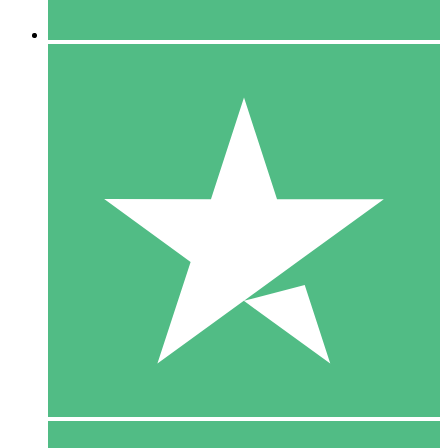
5 Downloaden
15
US$
00
10 Downloaden
20
US$
00