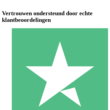
Vertrouwen ondersteund door echte
klantbeoordelingen
Individuele Creditpakketten
Betaal per gebruik met downloadtegoeden. Geen maandelijkse
verplichting vereist.
1 Downloaden
10
US$
00