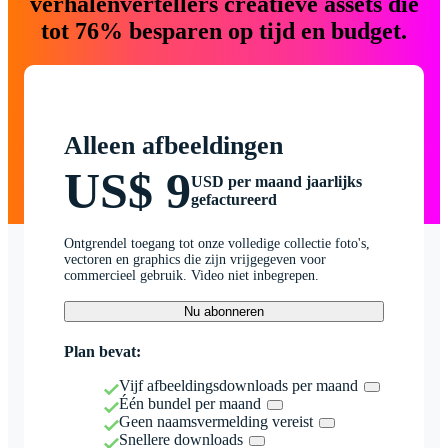
verhalenvertellers creatieve assets die
tot 76% besparen op tijd en budget.
Alleen afbeeldingen
US$ 9
USD per maand jaarlijks
gefactureerd
Ontgrendel toegang tot onze volledige collectie foto's,
vectoren en graphics die zijn vrijgegeven voor
commercieel gebruik. Video niet inbegrepen.
Nu abonneren
Plan bevat:
Vijf afbeeldingsdownloads per maand
Één bundel per maand
Geen naamsvermelding vereist
Snellere downloads