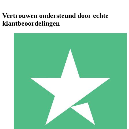
Vertrouwen ondersteund door echte
klantbeoordelingen
Individuele Creditpakketten
Betaal per gebruik met downloadtegoeden. Geen maandelijkse
verplichting vereist.
1 Downloaden
10
US$
00