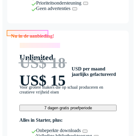
Prioriteitsondersteuning
Geen advertenties
Nu in de aanbieding!
Nu in de aanbieding!
Unlimited
US$ 18
USD per maand
jaarlijks gefactureerd
US$ 15
Voor grotere makers die op schaal produceren en
creatieve vrijheid eisen
7 dagen gratis proefperiode
Alles in Starter, plus:
Onbeperkte downloads
Volledige bibliotheektoegang