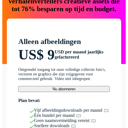
verhalenvertellers creatieve assets die
tot 76% besparen op tijd en budget.
Alleen afbeeldingen
US$ 9
USD per maand jaarlijks
gefactureerd
Ontgrendel toegang tot onze volledige collectie foto's,
vectoren en graphics die zijn vrijgegeven voor
commercieel gebruik. Video niet inbegrepen.
Nu abonneren
Plan bevat:
Vijf afbeeldingsdownloads per maand
Één bundel per maand
Geen naamsvermelding vereist
Snellere downloads