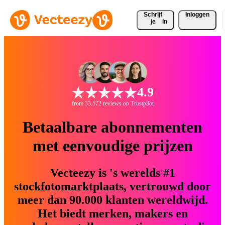
Schrijf 
Inloggen
je
in
4.9
from 33.572 reviews on Trustpilot
Betaalbare abonnementen
met eenvoudige prijzen
Vecteezy is 's werelds #1
stockfotomarktplaats, vertrouwd door
meer dan 90.000 klanten wereldwijd.
Het biedt merken, makers en