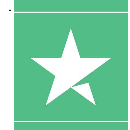
5 Downloaden
15
US$
00
10 Downloaden
20
US$
00