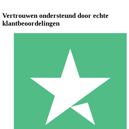
Vertrouwen ondersteund door echte
klantbeoordelingen
Individuele Creditpakketten
Betaal per gebruik met downloadtegoeden. Geen maandelijkse
verplichting vereist.
1 Downloaden
10
US$
00