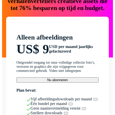
verhalenvertellers creatieve assets die
tot 76% besparen op tijd en budget.
Alleen afbeeldingen
US$ 9
USD per maand jaarlijks
gefactureerd
Ontgrendel toegang tot onze volledige collectie foto's,
vectoren en graphics die zijn vrijgegeven voor
commercieel gebruik. Video niet inbegrepen.
Nu abonneren
Plan bevat:
Vijf afbeeldingsdownloads per maand
Één bundel per maand
Geen naamsvermelding vereist
Snellere downloads