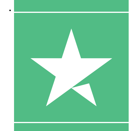
5 Downloaden
15
US$
00
10 Downloaden
20
US$
00