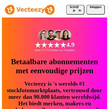
Schrijf 
Inloggen
je
in
4.9
from 33.572 reviews on Trustpilot
Betaalbare abonnementen
met eenvoudige prijzen
Vecteezy is 's werelds #1
stockfotomarktplaats, vertrouwd door
meer dan 90.000 klanten wereldwijd.
Het biedt merken, makers en