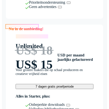
Prioriteitsondersteuning
Geen advertenties
Nu in de aanbieding!
Nu in de aanbieding!
Unlimited
US$ 18
USD per maand
jaarlijks gefactureerd
US$ 15
Voor grotere makers die op schaal produceren en
creatieve vrijheid eisen
7 dagen gratis proefperiode
Alles in Starter, plus:
Onbeperkte downloads
Volledige bibliotheektoegang