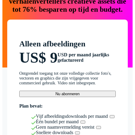
verhalenvertellers creatieve assets die
tot 76% besparen op tijd en budget.
Alleen afbeeldingen
US$ 9
USD per maand jaarlijks
gefactureerd
Ontgrendel toegang tot onze volledige collectie foto's,
vectoren en graphics die zijn vrijgegeven voor
commercieel gebruik. Video niet inbegrepen.
Nu abonneren
Plan bevat:
Vijf afbeeldingsdownloads per maand
Één bundel per maand
Geen naamsvermelding vereist
Snellere downloads