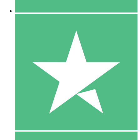
5 Downloaden
15
US$
00
10 Downloaden
20
US$
00