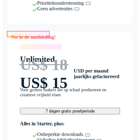
Prioriteitsondersteuning
Geen advertenties
Nu in de aanbieding!
Nu in de aanbieding!
Unlimited
US$ 18
USD per maand
jaarlijks gefactureerd
US$ 15
Voor grotere makers die op schaal produceren en
creatieve vrijheid eisen
7 dagen gratis proefperiode
Alles in Starter, plus:
Onbeperkte downloads
Volledige bibliotheektoegang