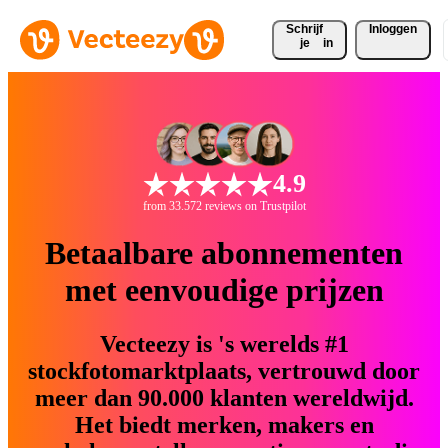
Schrijf 
Inloggen
je
in
4.9
from 33.572 reviews on Trustpilot
Betaalbare abonnementen
met eenvoudige prijzen
Vecteezy is 's werelds #1
stockfotomarktplaats, vertrouwd door
meer dan 90.000 klanten wereldwijd.
Het biedt merken, makers en