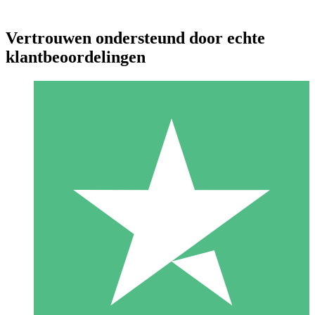
Vertrouwen ondersteund door echte
klantbeoordelingen
Individuele Creditpakketten
Betaal per gebruik met downloadtegoeden. Geen maandelijkse
verplichting vereist.
1 Downloaden
10
US$
00