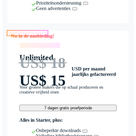
Prioriteitsondersteuning
Geen advertenties
Nu in de aanbieding!
Nu in de aanbieding!
Unlimited
US$ 18
USD per maand
jaarlijks gefactureerd
US$ 15
Voor grotere makers die op schaal produceren en
creatieve vrijheid eisen
7 dagen gratis proefperiode
Alles in Starter, plus:
Onbeperkte downloads
Volledige bibliotheektoegang