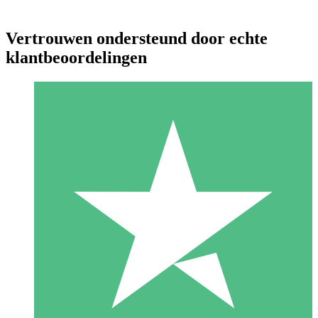
Vertrouwen ondersteund door echte
klantbeoordelingen
Individuele Creditpakketten
Betaal per gebruik met downloadtegoeden. Geen maandelijkse
verplichting vereist.
1 Downloaden
10
US$
00