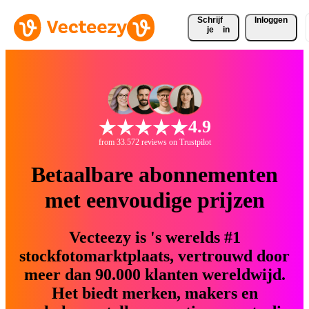
Schrijf 
Inloggen
je
in
4.9
from 33.572 reviews on Trustpilot
Betaalbare abonnementen
met eenvoudige prijzen
Vecteezy is 's werelds #1
stockfotomarktplaats, vertrouwd door
meer dan 90.000 klanten wereldwijd.
Het biedt merken, makers en