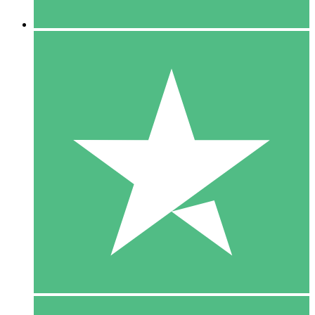
5 Downloaden
15
US$
00
10 Downloaden
20
US$
00