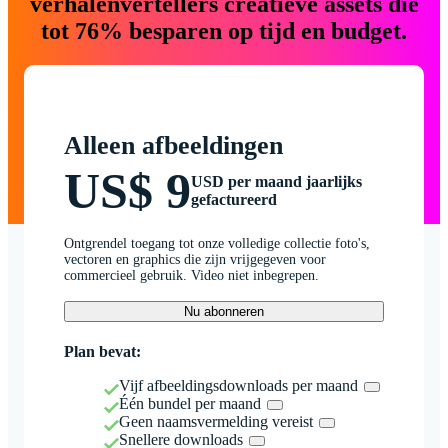
verhalenvertellers creatieve assets die
tot 76% besparen op tijd en budget.
Alleen afbeeldingen
US$ 9
USD per maand jaarlijks
gefactureerd
Ontgrendel toegang tot onze volledige collectie foto's,
vectoren en graphics die zijn vrijgegeven voor
commercieel gebruik. Video niet inbegrepen.
Nu abonneren
Plan bevat:
Vijf afbeeldingsdownloads per maand
Één bundel per maand
Geen naamsvermelding vereist
Snellere downloads