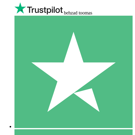
behzad toomas