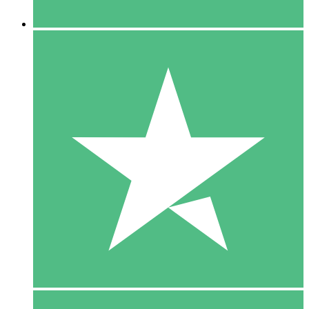
5 Downloaden
15
US$
00
10 Downloaden
20
US$
00