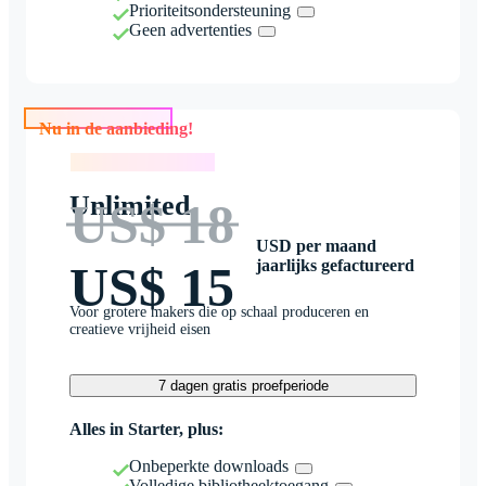
Prioriteitsondersteuning
Geen advertenties
Nu in de aanbieding!
Nu in de aanbieding!
Unlimited
US$ 18
USD per maand
jaarlijks gefactureerd
US$ 15
Voor grotere makers die op schaal produceren en
creatieve vrijheid eisen
7 dagen gratis proefperiode
Alles in Starter, plus:
Onbeperkte downloads
Volledige bibliotheektoegang