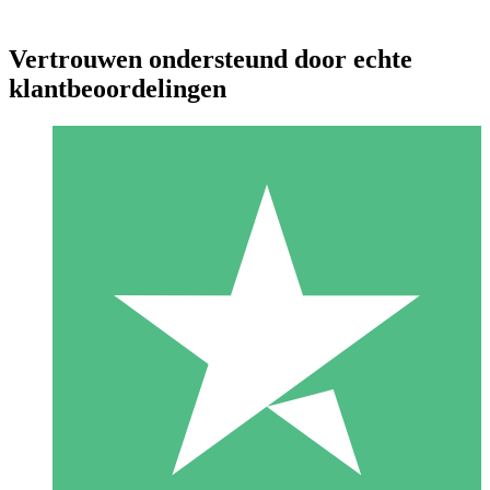
Vertrouwen ondersteund door echte
klantbeoordelingen
Individuele Creditpakketten
Betaal per gebruik met downloadtegoeden. Geen maandelijkse
verplichting vereist.
1 Downloaden
10
US$
00