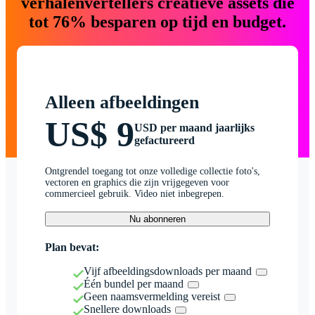
verhalenvertellers creatieve assets die
tot 76% besparen op tijd en budget.
Alleen afbeeldingen
US$ 9
USD per maand jaarlijks
gefactureerd
Ontgrendel toegang tot onze volledige collectie foto's,
vectoren en graphics die zijn vrijgegeven voor
commercieel gebruik. Video niet inbegrepen.
Nu abonneren
Plan bevat:
Vijf afbeeldingsdownloads per maand
Één bundel per maand
Geen naamsvermelding vereist
Snellere downloads