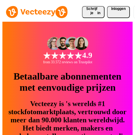
Schrijf 
Inloggen
je
in
4.9
from 33.572 reviews on Trustpilot
Betaalbare abonnementen
met eenvoudige prijzen
Vecteezy is 's werelds #1
stockfotomarktplaats, vertrouwd door
meer dan 90.000 klanten wereldwijd.
Het biedt merken, makers en