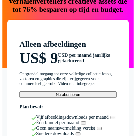
verhalenvertellers creatieve assets die
tot 76% besparen op tijd en budget.
Alleen afbeeldingen
US$ 9
USD per maand jaarlijks
gefactureerd
Ontgrendel toegang tot onze volledige collectie foto's,
vectoren en graphics die zijn vrijgegeven voor
commercieel gebruik. Video niet inbegrepen.
Nu abonneren
Plan bevat:
Vijf afbeeldingsdownloads per maand
Één bundel per maand
Geen naamsvermelding vereist
Snellere downloads