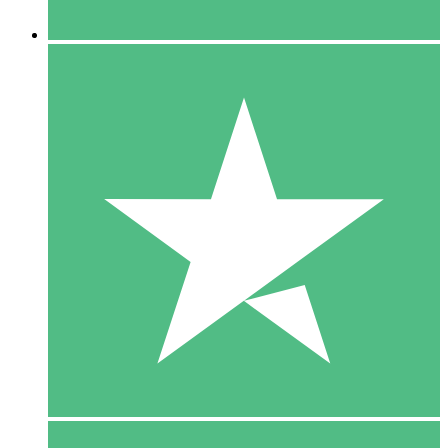
5 Downloaden
15
US$
00
10 Downloaden
20
US$
00