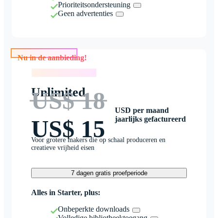
Prioriteitsondersteuning
Geen advertenties
Nu in de aanbieding!
Nu in de aanbieding!
Unlimited
US$ 18
USD per maand
jaarlijks gefactureerd
US$ 15
Voor grotere makers die op schaal produceren en
creatieve vrijheid eisen
7 dagen gratis proefperiode
Alles in Starter, plus:
Onbeperkte downloads
Volledige bibliotheektoegang