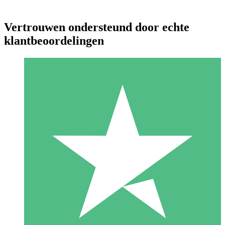
Vertrouwen ondersteund door echte
klantbeoordelingen
Individuele Creditpakketten
Betaal per gebruik met downloadtegoeden. Geen maandelijkse
verplichting vereist.
1 Downloaden
10
US$
00