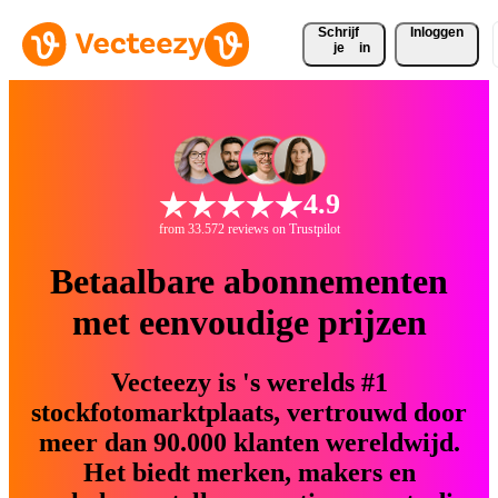
Schrijf 
Inloggen
je
in
4.9
from 33.572 reviews on Trustpilot
Betaalbare abonnementen
met eenvoudige prijzen
Vecteezy is 's werelds #1
stockfotomarktplaats, vertrouwd door
meer dan 90.000 klanten wereldwijd.
Het biedt merken, makers en