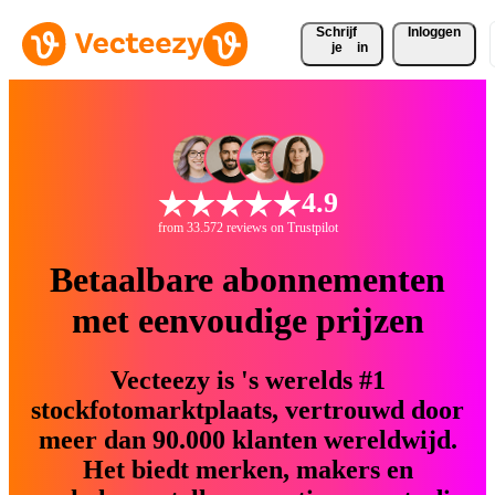
Schrijf 
Inloggen
je
in
4.9
from 33.572 reviews on Trustpilot
Betaalbare abonnementen
met eenvoudige prijzen
Vecteezy is 's werelds #1
stockfotomarktplaats, vertrouwd door
meer dan 90.000 klanten wereldwijd.
Het biedt merken, makers en