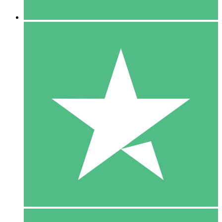
5 Downloaden
15
US$
00
10 Downloaden
20
US$
00