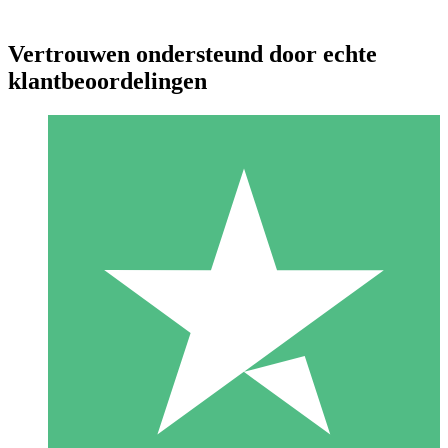
Vertrouwen ondersteund door echte
klantbeoordelingen
Individuele Creditpakketten
Betaal per gebruik met downloadtegoeden. Geen maandelijkse
verplichting vereist.
1 Downloaden
10
US$
00