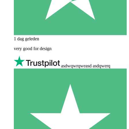
1 dag geleden
very good for design
asdwqwrqweasd asdqwerq