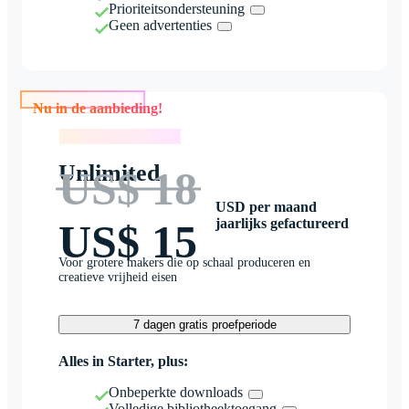
Prioriteitsondersteuning
Geen advertenties
Nu in de aanbieding!
Nu in de aanbieding!
Unlimited
US$ 18
USD per maand
jaarlijks gefactureerd
US$ 15
Voor grotere makers die op schaal produceren en
creatieve vrijheid eisen
7 dagen gratis proefperiode
Alles in Starter, plus:
Onbeperkte downloads
Volledige bibliotheektoegang