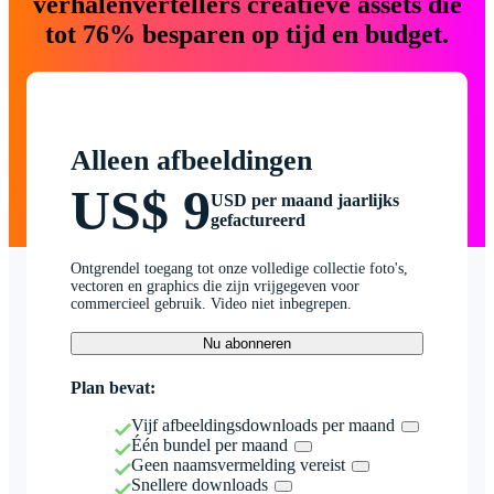
verhalenvertellers creatieve assets die
tot 76% besparen op tijd en budget.
Alleen afbeeldingen
US$ 9
USD per maand jaarlijks
gefactureerd
Ontgrendel toegang tot onze volledige collectie foto's,
vectoren en graphics die zijn vrijgegeven voor
commercieel gebruik. Video niet inbegrepen.
Nu abonneren
Plan bevat:
Vijf afbeeldingsdownloads per maand
Één bundel per maand
Geen naamsvermelding vereist
Snellere downloads