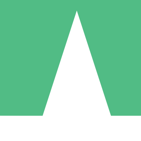
Individuele Creditpakketten
l per gebruik met downloadtegoeden. Geen maandelijkse verplichting ve
1 Downloaden
5 Downloaden
10 Downloaden
10
15
20
US$
00
US$
00
US$
00