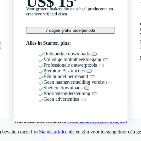
US$ 15
Voor grotere makers die op schaal produceren en
creatieve vrijheid eisen
7 dagen gratis proefperiode
Alles in Starter, plus:
Onbeperkte downloads
Volledige bibliotheektoegang
Professionele ontwerptools
Premium AI-functies
Één bundel per maand
Geen naamsvermelding vereist
Snellere downloads
Prioriteitsondersteuning
Geen advertenties
Wilt u zich niet abonneren?
Meer aankoopopties bekijken
n bevatten onze
Pro Standaard-licentie
en zijn voor toegang door één ge